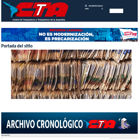
INICIO
INSTITUCIONAL
MEMORIAS
MENU
ANUALES
Portada del sitio
Seleccionar Mes