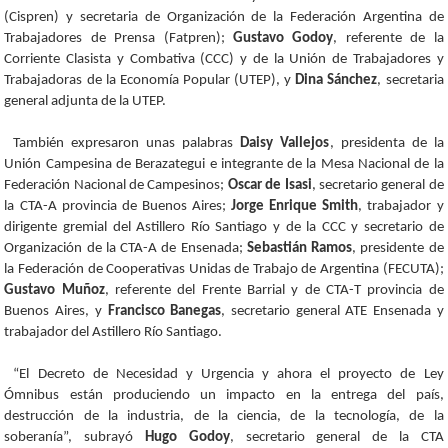
(Cispren) y secretaria de Organización de la Federación Argentina de
Trabajadores de Prensa (Fatpren);
Gustavo Godoy
, referente de la
Corriente Clasista y Combativa (CCC) y de la Unión de Trabajadores y
Trabajadoras de la Economía Popular (UTEP), y
Dina Sánchez
, secretaria
general adjunta de la UTEP.
También expresaron unas palabras
Daisy Vallejos
, presidenta de la
Unión Campesina de Berazategui e integrante de la Mesa Nacional de la
Federación Nacional de Campesinos;
Oscar de Isasi
, secretario general de
la CTA-A provincia de Buenos Aires;
Jorge Enrique Smith
, trabajador y
dirigente gremial del Astillero Río Santiago y de la CCC y secretario de
Organización de la CTA-A de Ensenada;
Sebastián Ramos
, presidente de
la Federación de Cooperativas Unidas de Trabajo de Argentina (FECUTA);
Gustavo Muñoz
, referente del Frente Barrial y de CTA-T provincia de
Buenos Aires, y
Francisco Banegas
, secretario general ATE Ensenada y
trabajador del Astillero Río Santiago.
“El Decreto de Necesidad y Urgencia y ahora el proyecto de Ley
Ómnibus están produciendo un impacto en la entrega del país,
destrucción de la industria, de la ciencia, de la tecnología, de la
soberanía”, subrayó
Hugo Godoy
, secretario general de la CTA