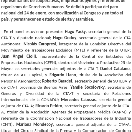
representantes de cooperativas, empresarios pymes y referentes de
organismos de Derechos Humanos. Se definió participar del paro
nacional del 24 de enero, con movilización al Congreso y en todo el
país, y permanecer en estado de alerta y asamblea.
En el panel estuvieron presentes
Hugo Yasky
, secretario general de la
CTA-T y diputado nacional;
Hugo Godoy
, secretario general de la CTA
Autónoma;
Nicolás Caropresi
, integrante de la Comisión Directiva del
Movimiento de Trabajadores Excluidos (MTE) y referente de la UTEP;
Juan Ángel Ciolli
, representante de la Central de Entidades de
Empresarias Nacionales (CEEN), dentro del Movimiento Productivo 25 de
Mayo; los secretarios generales adjuntos de la CTA-T,
Daniel Catalano
,
titular de ATE Capital, y
Edgardo Llano
, titular de la Asociación del
Personal Aeronáutico;
Roberto Baradel
, secretario general de SUTEBA y
de CTA-T provincia de Buenos Aires;
Yamile Socolovsky
, secretaria de
Géneros y Diversidad de la CTA-T y secretaria de Relaciones
Internacionales de la CONADU;
Mercedes Cabezas
, secretaria general
adjunta de CTA-A;
Ricardo Peidro
, secretario general adjunto de la CTA-
A, titular de la Asociación Agentes de Propaganda Médica (AAPM) y
referente de la Coordinación Nacional de Trabajadores de la Industria
(CNTI);
Mariana Mondecoy
, secretaria general adjunta de la CTA-A,
titular del Círculo Sindical de la Prensa y la Comunicación de Córdoba