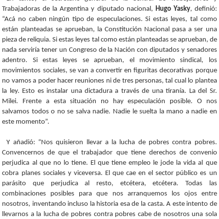
Trabajadoras de la Argentina y diputado nacional,
Hugo Yasky
, definió:
“Acá no caben ningún tipo de especulaciones. Si estas leyes, tal como
están planteadas se aprueban, la Constitución Nacional pasa a ser una
pieza de reliquia. Si estas leyes tal como están planteadas se aprueban, de
nada serviría tener un Congreso de la Nación con diputados y senadores
adentro. Si estas leyes se aprueban, el movimiento sindical, los
movimientos sociales, se van a convertir en figuritas decorativas porque
no vamos a poder hacer reuniones ni de tres personas, tal cual lo plantea
la ley. Esto es instalar una dictadura a través de una tiranía. La del Sr.
Milei. Frente a esta situación no hay especulación posible. O nos
salvamos todos o no se salva nadie. Nadie le suelta la mano a nadie en
este momento”.
Y añadió: “Nos quisieron llevar a la lucha de pobres contra pobres.
Convencernos de que el trabajador que tiene derechos de convenio
perjudica al que no lo tiene. El que tiene empleo le jode la vida al que
cobra planes sociales y viceversa. El que cae en el sector público es un
parásito que perjudica al resto, etcétera, etcétera. Todas las
combinaciones posibles para que nos arranquemos los ojos entre
nosotros, inventando incluso la historia esa de la casta. A este intento de
llevarnos a la lucha de pobres contra pobres cabe de nosotros una sola