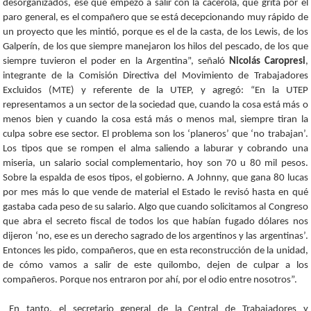
desorganizados, ese que empezó a salir con la cacerola, que grita por el
paro general, es el compañero que se está decepcionando muy rápido de
un proyecto que les mintió, porque es el de la casta, de los Lewis, de los
Galperín, de los que siempre manejaron los hilos del pescado, de los que
siempre tuvieron el poder en la Argentina”, señaló
Nicolás Caropresi
,
integrante de la Comisión Directiva del Movimiento de Trabajadores
Excluidos (MTE) y referente de la UTEP, y agregó: “En la UTEP
representamos a un sector de la sociedad que, cuando la cosa está más o
menos bien y cuando la cosa está más o menos mal, siempre tiran la
culpa sobre ese sector. El problema son los ‘planeros’ que ‘no trabajan’.
Los tipos que se rompen el alma saliendo a laburar y cobrando una
miseria, un salario social complementario, hoy son 70 u 80 mil pesos.
Sobre la espalda de esos tipos, el gobierno. A Johnny, que gana 80 lucas
por mes más lo que vende de material el Estado le revisó hasta en qué
gastaba cada peso de su salario. Algo que cuando solicitamos al Congreso
que abra el secreto fiscal de todos los que habían fugado dólares nos
dijeron ‘no, ese es un derecho sagrado de los argentinos y las argentinas’.
Entonces les pido, compañeros, que en esta reconstrucción de la unidad,
de cómo vamos a salir de este quilombo, dejen de culpar a los
compañeros. Porque nos entraron por ahí, por el odio entre nosotros”.
En tanto, el secretario general de la Central de Trabajadores y