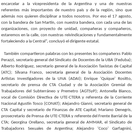
encarcelar a la vicepresidenta de la Argentina y una de nuestras
referentes más importantes de nuestro país y de la región, sino que
además nos quieren disciplinar a todos nosotros. Por eso el 17 agosto,
con la bandera de San Martín, con nuestra bandera, con cada una de las
organizaciones, con proyecto de unidad, compañeras y compañeros,
estaremos en la calle, con nuestras reivindicaciones y fundamentalmente
fortaleciendo a la Central”, concluyó el dirigente estatal.
También compartieron palabras con lxs presentes lxs compañerxs Pablo
Perazzi, secretario general del Sindicato de Docentes de la UBA (Feduba);
Alberto Rodríguez, secretario general de la Asociación Taxistas de Capital
(ATC); Silvana Franco, secretaria general de la Asociación Docentes
Artistas Investigadores de la UNA (ADAI); Enrique ‘Quique’ Rositto,
secretario de prensa de CTA Ciudad y de la Asociación Gremial de
Trabajadores del Subterráneo y Premetro (AGTSyP); Antonella Bianco,
vocal de Comisión Directiva de UTE-CTERA y referenta de la Corriente
Nacional Agustín Tosco (CONAT); Alejandro Gianni, secretario general de
CTA Capital y secretario de Finanzas de ATE Capital; Mariano Denegris,
prosecretario de Prensa de UTE-CTERA y referente del Frente Barrial de la
CTA; Georgina Orellano, secretaria general de AMMAR, el Sindicato de
Trabajadorxs Sexuales de Argentina; Alejandro ‘Coco’ Garfagnini,