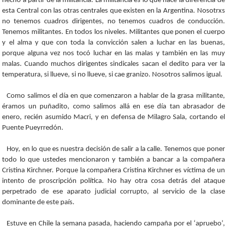
hecho a partir de la militancia. La militancia es lo que hace la diferencia de
esta Central con las otras centrales que existen en la Argentina. Nosotrxs
no tenemos cuadros dirigentes, no tenemos cuadros de conducción.
Tenemos militantes. En todos los niveles. Militantes que ponen el cuerpo
y el alma y que con toda la convicción salen a luchar en las buenas,
porque alguna vez nos tocó luchar en las malas y también en las muy
malas. Cuando muchos dirigentes sindicales sacan el dedito para ver la
temperatura, si llueve, si no llueve, si cae granizo. Nosotros salimos igual.
Como salimos el día en que comenzaron a hablar de la grasa militante,
éramos un puñadito, como salimos allá en ese día tan abrasador de
enero, recién asumido Macri, y en defensa de Milagro Sala, cortando el
Puente Pueyrredón.
Hoy, en lo que es nuestra decisión de salir a la calle. Tenemos que poner
todo lo que ustedes mencionaron y también a bancar a la compañera
Cristina Kirchner. Porque la compañera Cristina Kirchner es víctima de un
intento de proscripción política. No hay otra cosa detrás del ataque
perpetrado de ese aparato judicial corrupto, al servicio de la clase
dominante de este país.
Estuve en Chile la semana pasada, haciendo campaña por el ‘apruebo’,