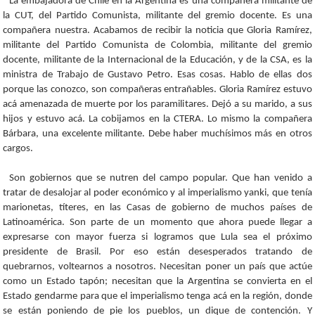
La embajadora de Chile en la Argentina es una compañera militante de
la CUT, del Partido Comunista, militante del gremio docente. Es una
compañera nuestra. Acabamos de recibir la noticia que Gloria Ramírez,
militante del Partido Comunista de Colombia, militante del gremio
docente, militante de la Internacional de la Educación, y de la CSA, es la
ministra de Trabajo de Gustavo Petro. Esas cosas. Hablo de ellas dos
porque las conozco, son compañeras entrañables. Gloria Ramírez estuvo
acá amenazada de muerte por los paramilitares. Dejó a su marido, a sus
hijos y estuvo acá. La cobijamos en la CTERA. Lo mismo la compañera
Bárbara, una excelente militante. Debe haber muchísimos más en otros
cargos.
Son gobiernos que se nutren del campo popular. Que han venido a
tratar de desalojar al poder económico y al imperialismo yanki, que tenía
marionetas, títeres, en las Casas de gobierno de muchos países de
Latinoamérica. Son parte de un momento que ahora puede llegar a
expresarse con mayor fuerza si logramos que Lula sea el próximo
presidente de Brasil. Por eso están desesperados tratando de
quebrarnos, voltearnos a nosotros. Necesitan poner un país que actúe
como un Estado tapón; necesitan que la Argentina se convierta en el
Estado gendarme para que el imperialismo tenga acá en la región, donde
se están poniendo de pie los pueblos, un dique de contención. Y