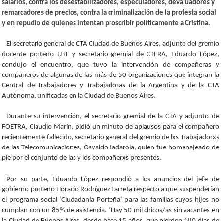
salarios, contra los desestabilizadores, especuladores, devaluadores y
remarcadores de precios, contra la criminalización de la protesta social
y en repudio de quienes intentan proscribir políticamente a Cristina.
El secretario general de CTA Ciudad de Buenos Aires, adjunto del gremio
docente porteño UTE y secretario gremial de CTERA, Eduardo López,
condujo el encuentro, que tuvo la intervención de compañeras y
compañeros de algunas de las más de 50 organizaciones que integran la
Central de Trabajadores y Trabajadoras de la Argentina y de la CTA
Autónoma, unificadas en la Ciudad de Buenos Aires.
Durante su intervención, el secretario gremial de la CTA y adjunto de
FOETRA, Claudio Marín, pidió un minuto de aplausos para el compañero
recientemente fallecido, secretario general del gremio de lxs Trabajadorxs
de las Telecomunicaciones, Osvaldo Iadarola, quien fue homenajeado de
pie por el conjunto de las y los compañerxs presentes.
Por su parte, Eduardo López respondió a los anuncios del jefe de
gobierno porteño Horacio Rodríguez Larreta respecto a que suspenderían
el programa social ‘Ciudadanía Porteña’ para las familias cuyos hijes no
cumplan con un 85% de asistencia. “Hay 50 mil chicos/as sin vacantes en
la Ciudad de Buenos Aires, desde hace 15 años, que pierden 180 días de