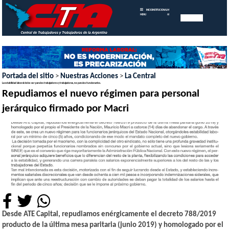
INICIO
INSTITUCIONAL
MEMORIAS
MENU
ANUALES
Portada del sitio
>
Nuestras Acciones
>
La Central
La estabilidad laboral debe ser para los trabajadores y trabajadoras, no para los funcionarios.
Repudiamos el nuevo régimen para personal
jerárquico firmado por Macri
Desde ATE Capital, repudiamos enérgicamente el decreto 788/2019
producto de la última mesa paritaria (junio 2019) y homologado por el