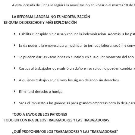
A esta jornada de lucha le seguirá la movilización en Rosario el martes 10 de 
LA REFORMA LABORAL NO ES MODERNIZACIÓN
ES QUITA DE DERECHOS Y MÁS EXPLOTACIÓN
Habilita el despido sin causa y reduce la indemnización. Además, a las patr
Le da poder a la empresa para modificar tu jornada laboral según le conv
Te pueden dar las vacaciones en cuotas y en cualquier momento del año.
Castiga al trabajador que sufrió un daño en su salud: lo pueden cambiar 
A quienes trabajan en delivery los siguen dejando sin derechos.
Elimina el derecho a huelga.
Saca el impuesto a las ganancias para grandes empresas pero lo deja para
TODO A FAVOR DE LOS PATRONES
TODO EN CONTRA DE LOS TRABAJADORES Y LAS TRABAJADORAS
¿QUÉ PROPONEMOS LOS TRABAJADORES Y LAS TRABAJADORAS?