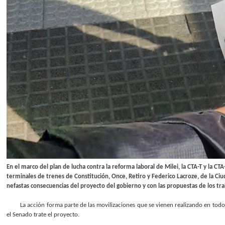
En el marco del plan de lucha contra la reforma laboral de Milei, la CTA-T y la 
terminales de trenes de Constitución, Once, Retiro y Federico Lacroze, de la Ciu
nefastas consecuencias del proyecto del gobierno y con las propuestas de los tra
La acción forma parte de las movilizaciones que se vienen realizando en todo
el Senado trate el proyecto.