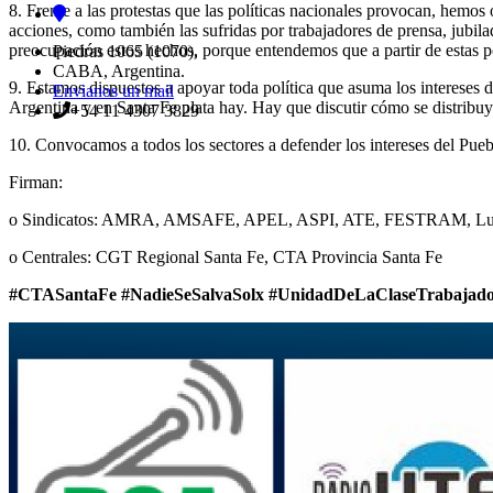
8. Frente a las protestas que las políticas nacionales provocan, hemos
acciones, como también las sufridas por trabajadores de prensa, jubil
preocupación estos hechos, porque entendemos que a partir de estas po
Piedras 1065 (1070),
CABA, Argentina.
9. Estamos dispuestos a apoyar toda política que asuma los intereses
Envianos un mail
Argentina y en Santa Fe plata hay. Hay que discutir cómo se distribuye
+54 11 4307 3829
10. Convocamos a todos los sectores a defender los intereses del Puebl
Firman:
o Sindicatos: AMRA, AMSAFE, APEL, ASPI, ATE, FESTRAM, Luz y 
o Centrales: CGT Regional Santa Fe, CTA Provincia Santa Fe
#CTASantaFe #NadieSeSalvaSolx #UnidadDeLaClaseTrabajad