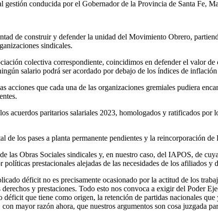
ual gestión conducida por el Gobernador de la Provincia de Santa Fe, Ma
untad de construir y defender la unidad del Movimiento Obrero, partien
ganizaciones sindicales.
iación colectiva correspondiente, coincidimos en defender el valor de di
ingún salario podrá ser acordado por debajo de los índices de inflación
 las acciones que cada una de las organizaciones gremiales pudiera enca
entes.
os acuerdos paritarios salariales 2023, homologados y ratificados por l
al de los pases a planta permanente pendientes y la reincorporación de l
de las Obras Sociales sindicales y, en nuestro caso, del IAPOS, de cuy
políticas prestacionales alejadas de las necesidades de los afiliados y
cado déficit no es precisamente ocasionado por la actitud de los trabaj
derechos y prestaciones. Todo esto nos convoca a exigir del Poder Ejecu
 déficit que tiene como origen, la retención de partidas nacionales que 
l, con mayor razón ahora, que nuestros argumentos son cosa juzgada par