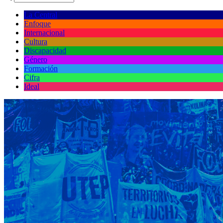
La Central
Enfoque
Internacional
Cultura
Discapacidad
Género
Formación
Cifra
Ideal