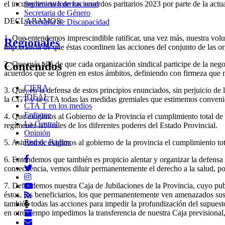
Secretaria Internacional
el incumplimiento de los acuerdos paritarios 2023 por parte de la act
Secretaria de Género
DECLARAMOS:
Secretaria de Discapacidad
1. Que entendemos imprescindible ratificar, una vez más, nuestra vol
Regionales
importancia de que éstas coordinen las acciones del conjunto de las or
2. Que más allá de que cada organización sindical participe de la negoc
Contenidos
acuerdos que se logren en estos ámbitos, definiendo con firmeza que n
CIFRA
3. Que, en la defensa de estos principios enunciados, sin perjuicio de
IDEAL
la CGT y la CTA todas las medidas gremiales que estimemos conveni
CTA T en los medios
Enfoque
4. Que exigimos al Gobierno de la Provincia el cumplimiento total de l
La Central
regímenes laborales de los diferentes poderes del Estado Provincial.
Opinión
Red de Radios
5. Asimismo, exigimos al gobierno de la provincia el cumplimiento tot
6. Entendemos que también es propicio alentar y organizar la defensa 
consecuencia, vemos diluir permanentemente el derecho a la salud, por 
7. Defendemos nuestra Caja de Jubilaciones de la Provincia, cuyo publi
éstos, los beneficiarios, los que permanentemente ven amenazados sus 
también todas las acciones para impedir la profundización del supuesto
en otro tiempo impedimos la transferencia de nuestra Caja previsiona