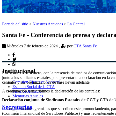
Portada del sitio
>
Nuestras Acciones
>
La Central
Santa Fe - Conferencia de prensa y declar
Miércoles 7 de febrero de 2024
,
por
CTA Santa Fe
Institucional
Este martes 6 de febrero, con la presencia de medios de comunicación
junto a los sindicatos estatales para presentar una declaración en la cu
Comision Ejecutiva Nacional
centrales y sus organizaciones de base llevan adelante.
Estatuto Social de la CTA
A continuación transcribimos la declaración de las centrales:
Ficha de Afiliacion
Memorias Anuales
Declaración conjunta de Sindicatos Estatales de CGT y CTA de l
Secretarias
Las organizaciones gremiales que suscriben este pronunciamiento, par
(Comisión Intersindical de Servidores Públicos) y más recientemente 