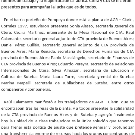
fuentes de trabajo y la reapertura de la fábrica. Ctera y CTA se hicieron
presentes para acompañar la lucha que es de todos.
En el barrio porteño de Pompeya donde está la planta de AGR – Clarín,
Corrales 1397, estuvieron presentes Sonia Alesso, secretaria general de
Ctera; Cecilia Martínez, integrante de la Mesa Nacional de CTA; Raúl
Calamante, secretario general adjunto de CTA provincia de Buenos Aires;
Daniel Pérez Guillén, secretario general adjunto de CTA provincia de
Buenos Aires; María Reigada, secretaria de Derechos Humanos de CTA
provincia de Buenos Aires; Pablo Masciángelo, secretario de Finanzas de
CTA provincia de Buenos Aires; Eduardo Pereyra, secretario de Relaciones
Internacionales de Ctera; Silvia Almazán, secretaria de Educación y
Cultura de Suteba; María Laura Torre, secretaria gremial de Suteba;
Marina Mapelli, secretaria de Jubilaciones de Suteba, entre otros
compañeros y compañeras.
Raúl Calamante manifestó a los trabajadores de AGR – Clarín, que se
encontraban tras las rejas de la planta, y a todos presentes la solidaridad
de la CTA provincia de Buenos Aires y del Suteba y agregó: “realmente
hoy la unidad de la clase trabajadora es la única solución que tenemos
para frenar esta política de ajuste que pretende generar y profundizar
una transferencia enorme de recursos hacia los grupos concentrados de