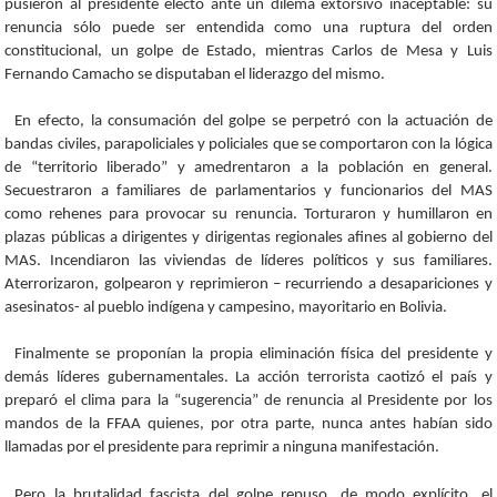
pusieron al presidente electo ante un dilema extorsivo inaceptable: su
renuncia sólo puede ser entendida como una ruptura del orden
constitucional, un golpe de Estado, mientras Carlos de Mesa y Luis
Fernando Camacho se disputaban el liderazgo del mismo.
En efecto, la consumación del golpe se perpetró con la actuación de
bandas civiles, parapoliciales y policiales que se comportaron con la lógica
de “territorio liberado” y amedrentaron a la población en general.
Secuestraron a familiares de parlamentarios y funcionarios del MAS
como rehenes para provocar su renuncia. Torturaron y humillaron en
plazas públicas a dirigentes y dirigentas regionales afines al gobierno del
MAS. Incendiaron las viviendas de líderes políticos y sus familiares.
Aterrorizaron, golpearon y reprimieron – recurriendo a desapariciones y
asesinatos- al pueblo indígena y campesino, mayoritario en Bolivia.
Finalmente se proponían la propia eliminación física del presidente y
demás líderes gubernamentales. La acción terrorista caotizó el país y
preparó el clima para la “sugerencia” de renuncia al Presidente por los
mandos de la FFAA quienes, por otra parte, nunca antes habían sido
llamadas por el presidente para reprimir a ninguna manifestación.
Pero la brutalidad fascista del golpe repuso, de modo explícito, el