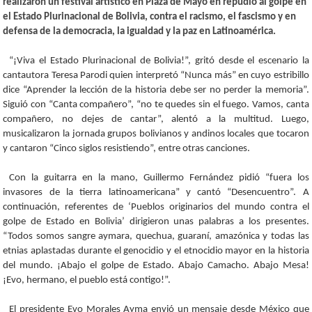
realizaron un festival artístico en Plaza de Mayo en repudio al golpe en
el Estado Plurinacional de Bolivia, contra el racismo, el fascismo y en
defensa de la democracia, la igualdad y la paz en Latinoamérica.
“¡Viva el Estado Plurinacional de Bolivia!”, gritó desde el escenario la
cantautora Teresa Parodi quien interpretó “Nunca más” en cuyo estribillo
dice “Aprender la lección de la historia debe ser no perder la memoria”.
Siguió con “Canta compañero”, “no te quedes sin el fuego. Vamos, canta
compañero, no dejes de cantar”, alentó a la multitud. Luego,
musicalizaron la jornada grupos bolivianos y andinos locales que tocaron
y cantaron “Cinco siglos resistiendo”, entre otras canciones.
Con la guitarra en la mano, Guillermo Fernández pidió “fuera los
invasores de la tierra latinoamericana” y cantó “Desencuentro”. A
continuación, referentes de ‘Pueblos originarios del mundo contra el
golpe de Estado en Bolivia’ dirigieron unas palabras a los presentes.
“Todos somos sangre aymara, quechua, guaraní, amazónica y todas las
etnias aplastadas durante el genocidio y el etnocidio mayor en la historia
del mundo. ¡Abajo el golpe de Estado. Abajo Camacho. Abajo Mesa!
¡Evo, hermano, el pueblo está contigo!”.
El presidente Evo Morales Ayma envió un mensaje desde México que