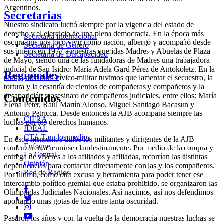
Argentinos.
Secretarias
Nuestro sindicato luchó siempre por la vigencia del estado de
derecho y el ejercicio de una plena democracia. En la época más
Secretaria Internacional
oscura que nos tocó vivir como nación, albergó y acompañó desde
Secretaria de Género
sus inicios en 1977 a nuestras queridas Madres y Abuelas de Plaza
Secretaria de Discapacidad
de Mayo, siendo una de las fundadoras de Madres una trabajadora
judicial de San Isidro: María Adela Gard Pérez de Antokoletz. En la
Regionales
última dictadura cívico-militar tuvimos que lamentar el secuestro, la
tortura y la cesantía de cientos de compañeras y compañeros y la
desaparición y asesinato de compañeros judiciales, entre ellos: María
Contenidos
Elena Peter, Raúl Martín Alonso, Miguel Santiago Bacasun y
Antonio Petricca. Desde entonces la AJB acompaña siempre las
CIFRA
luchas por los derechos humanos.
IDEAL
CTA T en los medios
En ésos momentos duros los militantes y dirigentes de la AJB
Enfoque
comenzaron a reunirse clandestinamente. Por medio de la compra y
La Central
entrega de víveres a los afiliados y afiliadas, recorrían las distintas
Opinión
dependencias para contactar directamente con las y los compañeros.
Red de Radios
Por último, como otra excusa y herramienta para poder tener ese
intercambio político gremial que estaba prohibido, se organizaron las
Olimpíadas Judiciales Nacionales. Así nacimos, así nos defendimos
aportando unas gotas de luz entre tanta oscuridad.
Pasaron los años y con la vuelta de la democracia nuestras luchas se