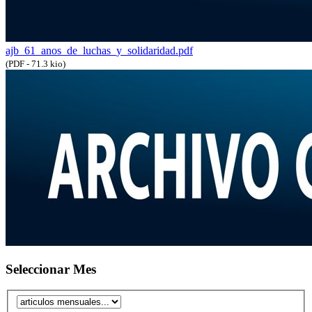
ajb_61_anos_de_luchas_y_solidaridad.pdf
(PDF - 71.3 kio)
Seleccionar Mes