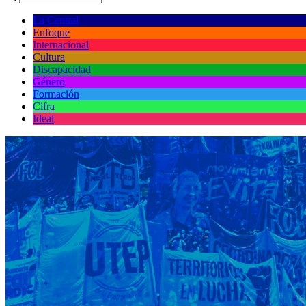
La Central
Enfoque
Internacional
Cultura
Discapacidad
Género
Formación
Cifra
Ideal