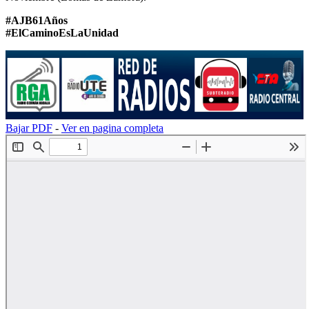
#AJB61Años
#ElCaminoEsLaUnidad
Bajar PDF
-
Ver en pagina completa