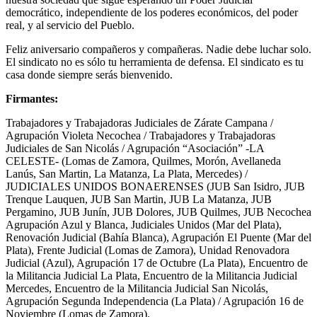
democrático, independiente de los poderes económicos, del poder
real, y al servicio del Pueblo.
Feliz aniversario compañeros y compañeras. Nadie debe luchar solo.
El sindicato no es sólo tu herramienta de defensa. El sindicato es tu
casa donde siempre serás bienvenido.
Firmantes:
Trabajadores y Trabajadoras Judiciales de Zárate Campana /
Agrupación Violeta Necochea / Trabajadores y Trabajadoras
Judiciales de San Nicolás / Agrupación “Asociación” -LA
CELESTE- (Lomas de Zamora, Quilmes, Morón, Avellaneda
Lanús, San Martin, La Matanza, La Plata, Mercedes) /
JUDICIALES UNIDOS BONAERENSES (JUB San Isidro, JUB
Trenque Lauquen, JUB San Martin, JUB La Matanza, JUB
Pergamino, JUB Junín, JUB Dolores, JUB Quilmes, JUB Necochea
Agrupación Azul y Blanca, Judiciales Unidos (Mar del Plata),
Renovación Judicial (Bahía Blanca), Agrupación El Puente (Mar del
Plata), Frente Judicial (Lomas de Zamora), Unidad Renovadora
Judicial (Azul), Agrupación 17 de Octubre (La Plata), Encuentro de
la Militancia Judicial La Plata, Encuentro de la Militancia Judicial
Mercedes, Encuentro de la Militancia Judicial San Nicolás,
Agrupación Segunda Independencia (La Plata) / Agrupación 16 de
Noviembre (Lomas de Zamora).