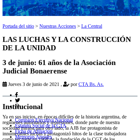
Portada del sitio
>
Nuestras Acciones
>
La Central
LAS LUCHAS Y LA CONSTRUCCIÓN
DE LA UNIDAD
3 de junio: 61 años de la Asociación
Judicial Bonaerense
Jueves 3 de junio de 2021
,
por
CTA Bs. As.
Institucional
Ya en sus inicios, en épocas difíciles de la historia argentina, de
Comision Ejecutiva Nacional
regímenes autoritarios y represiones, donde parte de nuestra
Estatuto Social de la CTA
sociedad miraba para otro lado, la AJB fue protagonista de
Ficha de Afiliacion
innumerables luchas y protagonizó hitos de la clase trabajadora
Memorias Anuales
como ser parte en 1968 de la fundación de la CGT de los