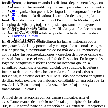
fortalecieron, se fueron creando las distintas departamentales y con
ellas se sumaban las asambleas y nuevos representantes y militantes
a nuestra organización gremial. Se logró la reincorporación de los
cesanteados durante la dictadura, la creación del coseguro, la
farmacia sindical, la adquisición del Parador de la Montaña y del
Camping de Miramar, todas conquistas que sumaron mayores
Piedras 1065 (1070),
beneficios para nuestros afiliados y afiliadas y así fortalecimos un
CABA, Argentina.
camino de construcción solidaria y colectiva hasta nuestros días.
Envianos un mail
+54 11 4307 3829
En el orden salarial se desarrollaron las luchas históricas por la
recuperación de la ley porcentual y el enganche nacional, se logró la
tasa de justicia, el nombramiento de los más de 2000 meritorios y
contratados, las recategorizaciones y creación de nuevos cargos en
el escalafón como es el caso del Jefe de Despacho. En lo gremial se
lograron conquistas históricas como las licencias que en la
actualidad gozamos, la carrera judicial, los subsidios, la defensa
irrestricta de nuestros derechos en cada conflicto colectivo o
individual, la defensa del IPS y IOMA; sólo por mencionar algunas
de ellas, todas posibles por habernos constituido en una sola voz: la
voz de la AJB en su conjunto, la voz de los trabajadores y
trabajadoras Judiciales.
A nivel de las relaciones con los demás sindicatos, ante el
avasallante avance del modelo neoliberal a principios de los años
90’, la AJB formó parte de la creación de la Central de Trabajadores