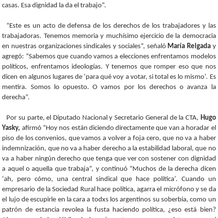
casas. Esa dignidad la da el trabajo”.
“Este es un acto de defensa de los derechos de los trabajadores y las
trabajadoras. Tenemos memoria y muchísimo ejercicio de la democracia
en nuestras organizaciones sindicales y sociales”, señaló
María Reigada
y
agregó: “Sabemos que cuando vamos a elecciones enfrentamos modelos
políticos, enfrentamos ideologías. Y tenemos que romper eso que nos
dicen en algunos lugares de ‘para qué voy a votar, si total es lo mismo’. Es
mentira. Somos lo opuesto. O vamos por los derechos o avanza la
derecha”.
Por su parte, el Diputado Nacional y Secretario General de la CTA,
Hugo
Yasky,
afirmó “Hoy nos están diciendo directamente que van a horadar el
piso de los convenios, que vamos a volver a foja cero, que no va a haber
indemnización, que no va a haber derecho a la estabilidad laboral, que no
va a haber ningún derecho que tenga que ver con sostener con dignidad
a aquel o aquella que trabaja”, y continuó “Muchos de la derecha dicen
‘ah, pero cómo, una central sindical que hace política’. Cuando un
empresario de la Sociedad Rural hace política, agarra el micrófono y se da
el lujo de escupirle en la cara a todxs los argentinos su soberbia, como un
patrón de estancia revolea la fusta haciendo política, ¿eso está bien?