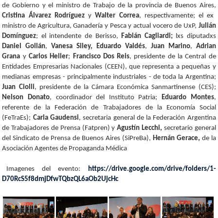
de Gobierno y el ministro de Trabajo de la provincia de Buenos Aires,
Cristina Álvarez Rodríguez
y
Walter Correa
, respectivamente; el ex
ministro de Agricultura, Ganadería y Pesca y actual vocero de UxP,
Julián
Domínguez
; el intendente de Berisso,
Fabián Cagliardi;
lxs diputadxs
Daniel Gollán
,
Vanesa Siley,
Eduardo Valdés
,
Juan Marino
,
Adrian
Grana
y
Carlos Heller
;
Francisco Dos Reis
, presidente de la Central de
Entidades Empresarias Nacionales (CEEN), que representa a pequeñas y
medianas empresas - principalmente industriales - de toda la Argentina;
Juan Ciolli
, presidente de la Cámara Económica Sanmartinense (CES);
Nelson Donato
, coordinador del Instituto Patria;
Eduardo Montes
,
referente de la Federación de Trabajadores de la Economía Social
(FeTraEs);
Carla Gaudensi
, secretaria general de la Federación Argentina
de Trabajadores de Prensa (Fatpren) y
Agustín Lecchi,
secretario general
del Sindicato de Prensa de Buenos Aires (SiPreBa),
Hernán Gerace,
de la
Asociación Agentes de Propaganda Médica
Imagenes del evento:
https://drive.google.com/drive/folders/1-
D70RcS5f8dmjDfwTQbzQL6aOb2UjcHc