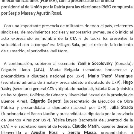
Telecomunicaciones (FOETRA), con la presencia de la fórmula
presidencial de Unión por la Patria para las elecciones PASO compuesta
por Sergio Massa y Agustín Rossi.
Con una importante presencia de militantes de todo el país, referentes
sindicales, de movimientos sociales y empresarixs pymes, se dio inicio al
acto expresando en nombre de la CTA y de todxs lxs presentes la
solidaridad con la compañera Milagro Sala, por el reciente fallecimiento
de su marido, el periodista Raúl Noro.
A continuación, subieron al escenario
Yamile Socolovsky
(Conadu),
Edgardo Llano (APA),
María Reigada
(senadora bonaerense y
precandidata a diputada nacional por UxP),
Mario ‘Paco’ Manrique
(secretario adjunto de Smata y precandidato a diputado de UxP),
Hugo
Yasky
(secretario general CTA y diputado nacional),
Estela Díaz
(ministra
de las Mujeres, Políticas de Género y Diversidad Sexual de la provincia de
Buenos Aires),
Edgardo Depetri
(subsecretario de Ejecución de Obra
Pública y precandidato a diputado nacional por UxP), J
ulia Strada
(funcionaria del Banco Nación y precandidata a diputada por la provincia
de Buenos Aires por UxP),
Yésica Leyes
(secretaria de Juventud de la
CTA) y el secretario general de Foetra,
Claudio Marín
, quienes dieron la
bienvenida a
Agustín Rossi
y
Sergio Massa
, precandidatos a