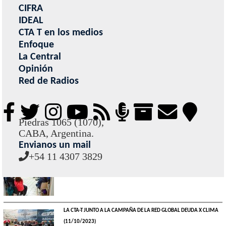
CIFRA
MATÍAS DELGADO
IDEAL
SANTA CRUZ - REPUDIO A LA DETENCIÓN DE LA SECRETARIA GENERAL
CTA T en los medios
DE LAS HERAS
(16/04/2026)
Enfoque
La Central
Opinión
SEGUNDA MARCHA ANTIFASCISTA, ANTIRRACISTA Y
Red de Radios
ANTIIMPERIALISTA
(09/02/2026)
SANTA CRUZ - REPUDIO A LA DESTRUCCIÓN DEL MONUMENTO
HISTÓRICO A OSVALDO BAYER
(26/03/2025)
Piedras 1065 (1070),
CABA, Argentina.
Envianos un mail
MAURICIO MACRI
+54 11 4307 3829
ENTRE RÍOS - LA CTA SE REUNIÓ PARA PLANIFICAR LA CAMPAÑA EN
APOYO A MASSA
(02/11/2023)
LA CTA-T JUNTO A LA CAMPAÑA DE LA RED GLOBAL DEUDA X CLIMA
(11/10/2023)