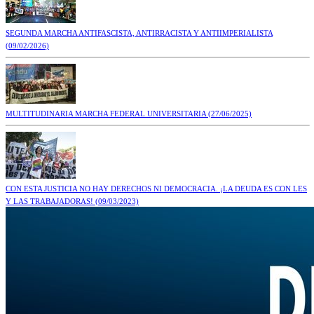
SEGUNDA MARCHA ANTIFASCISTA, ANTIRRACISTA Y ANTIIMPERIALISTA
(09/02/2026)
MULTITUDINARIA MARCHA FEDERAL UNIVERSITARIA
(27/06/2025)
CON ESTA JUSTICIA NO HAY DERECHOS NI DEMOCRACIA. ¡LA DEUDA ES CON LES
Y LAS TRABAJADORAS!
(09/03/2023)