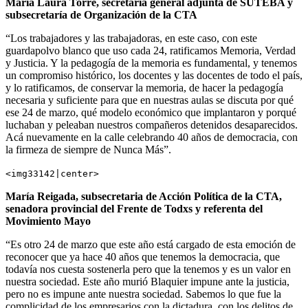
María Laura Torre, secretaria general adjunta de SUTEBA y
subsecretaría de Organización de la CTA
“Los trabajadores y las trabajadoras, en este caso, con este
guardapolvo blanco que uso cada 24, ratificamos Memoria, Verdad
y Justicia. Y la pedagogía de la memoria es fundamental, y tenemos
un compromiso histórico, los docentes y las docentes de todo el país,
y lo ratificamos, de conservar la memoria, de hacer la pedagogía
necesaria y suficiente para que en nuestras aulas se discuta por qué
ese 24 de marzo, qué modelo económico que implantaron y porqué
luchaban y peleaban nuestros compañeros detenidos desaparecidos.
Acá nuevamente en la calle celebrando 40 años de democracia, con
la firmeza de siempre de Nunca Más”.
<img33142|center>
María Reigada, subsecretaria de Acción Política de la CTA,
senadora provincial del Frente de Todxs y referenta del
Movimiento Mayo
“Es otro 24 de marzo que este año está cargado de esta emoción de
reconocer que ya hace 40 años que tenemos la democracia, que
todavía nos cuesta sostenerla pero que la tenemos y es un valor en
nuestra sociedad. Este año murió Blaquier impune ante la justicia,
pero no es impune ante nuestra sociedad. Sabemos lo que fue la
complicidad de los empresarios con la dictadura, con los delitos de