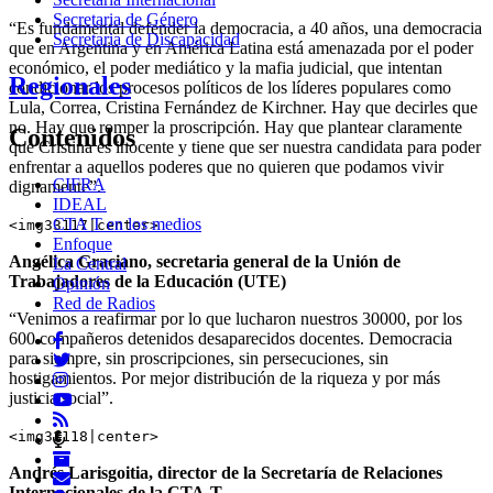
Secretaria de Género
“Es fundamental defender la democracia, a 40 años, una democracia
Secretaria de Discapacidad
que en Argentina y en América Latina está amenazada por el poder
económico, el poder mediático y la mafia judicial, que intentan
Regionales
condicionar los procesos políticos de los líderes populares como
Lula, Correa, Cristina Fernández de Kirchner. Hay que decirles que
no. Hay que romper la proscripción. Hay que plantear claramente
Contenidos
que Cristina es inocente y tiene que ser nuestra candidata para poder
enfrentar a aquellos poderes que no quieren que podamos vivir
CIFRA
dignamente”.
IDEAL
CTA T en los medios
<img33117|center>
Enfoque
Angélica Graciano, secretaria general de la Unión de
La Central
Trabajadores de la Educación (UTE)
Opinión
Red de Radios
“Venimos a reafirmar por lo que lucharon nuestros 30000, por los
600 compañeros detenidos desaparecidos docentes. Democracia
para siempre, sin proscripciones, sin persecuciones, sin
hostigamientos. Por mejor distribución de la riqueza y por más
justicia social”.
<img33118|center>
Andrés Larisgoitia, director de la Secretaría de Relaciones
Internacionales de la CTA-T