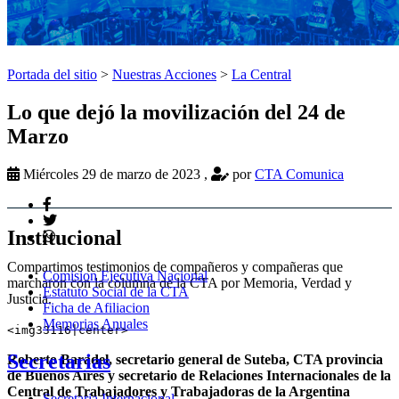
Portada del sitio
>
Nuestras Acciones
>
La Central
Lo que dejó la movilización del 24 de
Marzo
Miércoles 29 de marzo de 2023
,
por
CTA Comunica
Institucional
Compartimos testimonios de compañeros y compañeras que
Comision Ejecutiva Nacional
marcharon con la columna de la CTA por Memoria, Verdad y
Estatuto Social de la CTA
Justicia.
Ficha de Afiliacion
Memorias Anuales
<img33116|center>
Secretarias
Roberto Baradel, secretario general de Suteba, CTA provincia
de Buenos Aires y secretario de Relaciones Internacionales de la
Central de Trabajadores y Trabajadoras de la Argentina
Secretaria Internacional