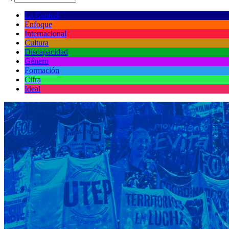
La Central
Enfoque
Internacional
Cultura
Discapacidad
Género
Formación
Cifra
Ideal