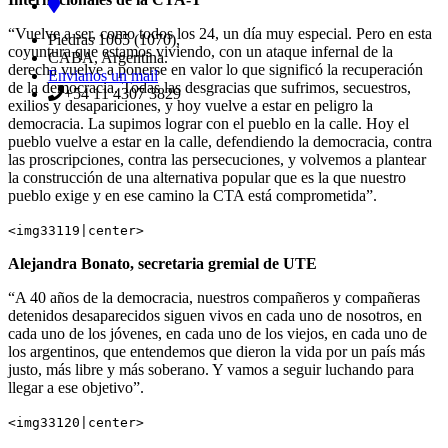
“Vuelve a ser, como todos los 24, un día muy especial. Pero en esta
Piedras 1065 (1070),
coyuntura que estamos viviendo, con un ataque infernal de la
CABA, Argentina.
derecha vuelve a ponerse en valor lo que significó la recuperación
Envianos un mail
de la democracia. Todas las desgracias que sufrimos, secuestros,
+54 11 4307 3829
exilios y desapariciones, y hoy vuelve a estar en peligro la
democracia. La supimos lograr con el pueblo en la calle. Hoy el
pueblo vuelve a estar en la calle, defendiendo la democracia, contra
las proscripciones, contra las persecuciones, y volvemos a plantear
la construcción de una alternativa popular que es la que nuestro
pueblo exige y en ese camino la CTA está comprometida”.
<img33119|center>
Alejandra Bonato, secretaria gremial de UTE
“A 40 años de la democracia, nuestros compañeros y compañeras
detenidos desaparecidos siguen vivos en cada uno de nosotros, en
cada uno de los jóvenes, en cada uno de los viejos, en cada uno de
los argentinos, que entendemos que dieron la vida por un país más
justo, más libre y más soberano. Y vamos a seguir luchando para
llegar a ese objetivo”.
<img33120|center>