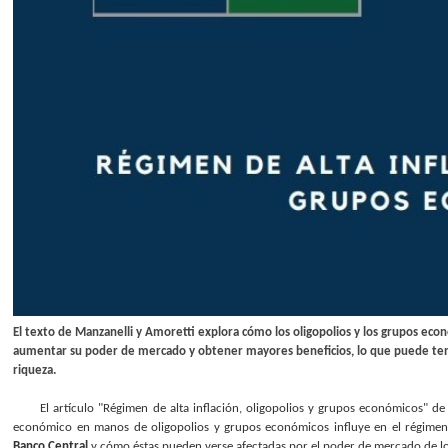
El texto de Manzanelli y Amoretti explora cómo los oligopolios y los grupos eco
aumentar su poder de mercado y obtener mayores beneficios, lo que puede tener 
riqueza.
El artículo "Régimen de alta inflación, oligopolios y grupos económicos" d
económico en manos de oligopolios y grupos económicos influye en el régimen de
Banco Central
y cómo éstas pueden verse afectadas por el poder de mercado de lo