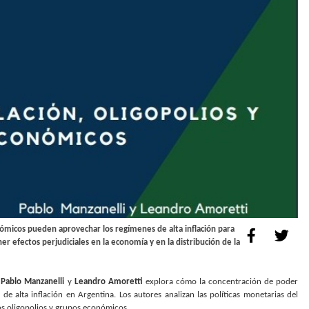
nómicos pueden aprovechar los regímenes de alta inflación para
efectos perjudiciales en la economía y en la distribución de la
e
Pablo Manzanelli
y
Leandro Amoretti
explora cómo la concentración de poder
 alta inflación en Argentina. Los autores analizan las políticas monetarias del
s oligopolios y grupos económicos.