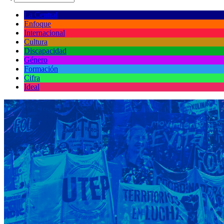
La Central
Enfoque
Internacional
Cultura
Discapacidad
Género
Formación
Cifra
Ideal