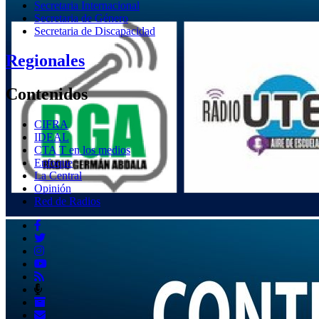
Secretaria Internacional
Secretaria de Género
Secretaria de Discapacidad
Regionales
Contenidos
CIFRA
IDEAL
CTA T en los medios
Enfoque
La Central
Opinión
Red de Radios