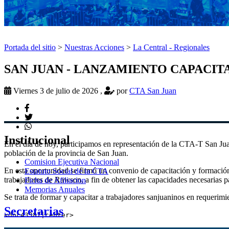
Portada del sitio
>
Nuestras Acciones
>
La Central - Regionales
SAN JUAN - LANZAMIENTO CAPACIT
Viernes 3 de julio de 2026
,
por
CTA San Juan
Institucional
En el día de hoy, participamos en representación de la CTA-T San Jua
población de la provincia de San Juan.
Comision Ejecutiva Nacional
En esta oportunidad se firmó un convenio de capacitación y formación
Estatuto Social de la CTA
trabajadores de Rawson, a fin de obtener las capacidades necesarias p
Ficha de Afiliacion
Memorias Anuales
Se trata de formar y capacitar a trabajadores sanjuaninos en requerimie
Secretarias
<doc43387|center>