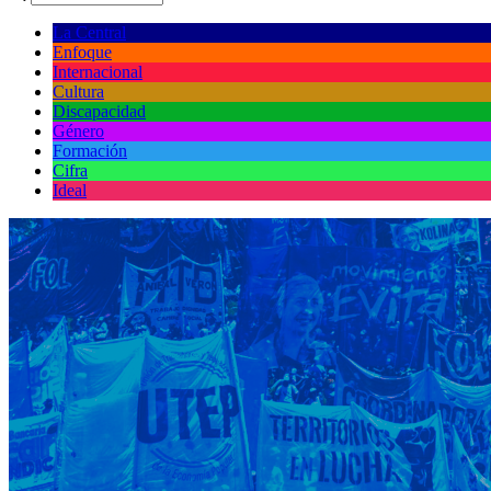
La Central
Enfoque
Internacional
Cultura
Discapacidad
Género
Formación
Cifra
Ideal