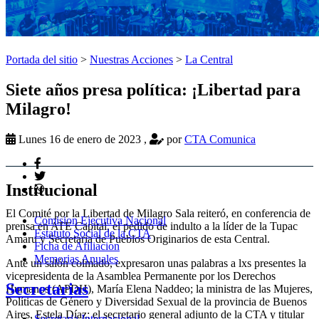
Portada del sitio
>
Nuestras Acciones
>
La Central
Siete años presa política: ¡Libertad para
Milagro!
Lunes 16 de enero de 2023
,
por
CTA Comunica
Institucional
El Comité por la Libertad de Milagro Sala reiteró, en conferencia de
Comision Ejecutiva Nacional
prensa en ATE Capital, el pedido de indulto a la líder de la Tupac
Estatuto Social de la CTA
Amaru y Secretaria de Pueblos Originarios de esta Central.
Ficha de Afiliacion
Memorias Anuales
Ante un salón colmado, expresaron unas palabras a lxs presentes la
vicepresidenta de la Asamblea Permanente por los Derechos
Secretarias
Humanos (APDH), María Elena Naddeo; la ministra de las Mujeres,
Políticas de Género y Diversidad Sexual de la provincia de Buenos
Aires, Estela Díaz; el secretario general adjunto de la CTA y titular
Secretaria Internacional