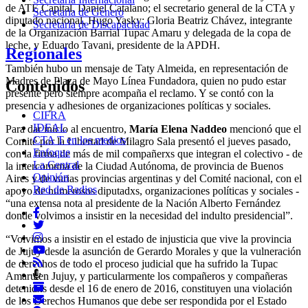
de ATE Capital, Daniel Catalano; el secretario general de la CTA y
Secretaria de Género
diputado nacional, Hugo Yasky; Gloria Beatriz Chávez, integrante
Secretaria de Discapacidad
de la Organización Barrial Tupac Amaru y delegada de la copa de
leche, y Eduardo Tavani, presidente de la APDH.
Regionales
También hubo un mensaje de Taty Almeida, en representación de
Madres de Plaza de Mayo Línea Fundadora, quien no pudo estar
Contenidos
presente pero siempre acompaña el reclamo. Y se contó con la
presencia y adhesiones de organizaciones políticas y sociales.
CIFRA
IDEAL
Para dar inicio al encuentro,
María Elena Naddeo
mencionó que el
CTA T en los medios
Comité por la Libertad de Milagro Sala presentó el jueves pasado,
Enfoque
con la firma de más de mil compañerxs que integran el colectivo - de
La Central
la intercomuna de la Ciudad Autónoma, de provincia de Buenos
Opinión
Aires y de varias provincias argentinas y del Comité nacional, con el
Red de Radios
apoyo de numerosos diputadxs, organizaciones políticas y sociales -
“una extensa nota al presidente de la Nación Alberto Fernández
donde volvimos a insistir en la necesidad del indulto presidencial”.
“Volvimos a insistir en el estado de injusticia que vive la provincia
de Jujuy desde la asunción de Gerardo Morales y que la vulneración
de derechos de todo el proceso judicial que ha sufrido la Tupac
Amaru en Jujuy, y particularmente los compañeros y compañeras
detenidxs desde el 16 de enero de 2016, constituyen una violación
de los Derechos Humanos que debe ser respondida por el Estado