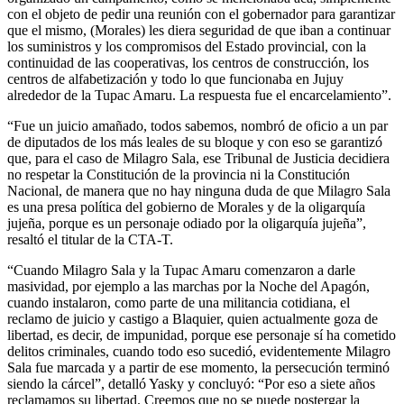
con el objeto de pedir una reunión con el gobernador para garantizar
que el mismo, (Morales) les diera seguridad de que iban a continuar
los suministros y los compromisos del Estado provincial, con la
continuidad de las cooperativas, los centros de construcción, los
centros de alfabetización y todo lo que funcionaba en Jujuy
alrededor de la Tupac Amaru. La respuesta fue el encarcelamiento”.
“Fue un juicio amañado, todos sabemos, nombró de oficio a un par
de diputados de los más leales de su bloque y con eso se garantizó
que, para el caso de Milagro Sala, ese Tribunal de Justicia decidiera
no respetar la Constitución de la provincia ni la Constitución
Nacional, de manera que no hay ninguna duda de que Milagro Sala
es una presa política del gobierno de Morales y de la oligarquía
jujeña, porque es un personaje odiado por la oligarquía jujeña”,
resaltó el titular de la CTA-T.
“Cuando Milagro Sala y la Tupac Amaru comenzaron a darle
masividad, por ejemplo a las marchas por la Noche del Apagón,
cuando instalaron, como parte de una militancia cotidiana, el
reclamo de juicio y castigo a Blaquier, quien actualmente goza de
libertad, es decir, de impunidad, porque ese personaje sí ha cometido
delitos criminales, cuando todo eso sucedió, evidentemente Milagro
Sala fue marcada y a partir de ese momento, la persecución terminó
siendo la cárcel”, detalló Yasky y concluyó: “Por eso a siete años
reclamamos su libertad. Creemos que no se puede postergar la