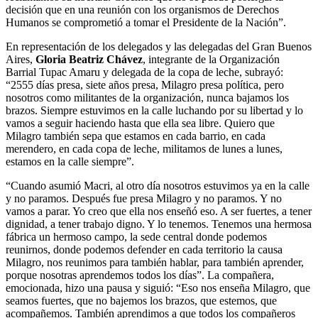
decisión que en una reunión con los organismos de Derechos
Humanos se comprometió a tomar el Presidente de la Nación”.
En representación de los delegados y las delegadas del Gran Buenos
Aires,
Gloria Beatriz Chávez
, integrante de la Organización
Barrial Tupac Amaru y delegada de la copa de leche, subrayó:
“2555 días presa, siete años presa, Milagro presa política, pero
nosotros como militantes de la organización, nunca bajamos los
brazos. Siempre estuvimos en la calle luchando por su libertad y lo
vamos a seguir haciendo hasta que ella sea libre. Quiero que
Milagro también sepa que estamos en cada barrio, en cada
merendero, en cada copa de leche, militamos de lunes a lunes,
estamos en la calle siempre”.
“Cuando asumió Macri, al otro día nosotros estuvimos ya en la calle
y no paramos. Después fue presa Milagro y no paramos. Y no
vamos a parar. Yo creo que ella nos enseñó eso. A ser fuertes, a tener
dignidad, a tener trabajo digno. Y lo tenemos. Tenemos una hermosa
fábrica un hermoso campo, la sede central donde podemos
reunirnos, donde podemos defender en cada territorio la causa
Milagro, nos reunimos para también hablar, para también aprender,
porque nosotras aprendemos todos los días”. La compañera,
emocionada, hizo una pausa y siguió: “Eso nos enseña Milagro, que
seamos fuertes, que no bajemos los brazos, que estemos, que
acompañemos. También aprendimos a que todos los compañeros