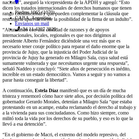
nacional”, aseguró la vicepresidenta de la APDH y agregó: “Esto
dicen los tratados internacionales de derechos humanos que tienen
Piedras 1065 (1070),
rango constitucional y que pueden complementar la cláusula que
CABA, Argentina.
restringiría aparentemente la posibilidad de la firma de un indulto”.
Envianos un mail
+54 11 4307 3829
“Abundando con una cantidad de razones y de apoyos
internacionales, locales, regionales es que nos dirigimos al
presidente Alberto Fernández diciéndole una vez más que es
necesario tener coraje político para reparar el daño enorme que la
provincia de Jujuy, que la injusticia del Poder Judicial de la
provincia de Jujuy ha generado en Milagro Sala, cuya salud está
sumamente vulnerada y que necesitamos urgente una respuesta”,
señaló Naddeo y concluyó: “Siete años de persecución es inédito,
increíble en un estado democrático. Vamos a seguir y no vamos a
parar hasta conseguir la libertad”.
A continuación,
Estela Díaz
manifestó que es un día de mucha
tristeza y rememoró cómo hace siete años, por decisión política del
gobernador Gerardo Morales, detenían a Milagro Sala “que estaba
protestando en un acampe, estaba reclamando el derecho al trabajo y
a la vivienda para sus conciudadanos. Como hizo siempre, como
militó toda la vida por los derechos de su pueblo, y eso es lo que la
llevó a esa detención”.
“En el gobierno de Macri, el extremo del modelo represivo, del