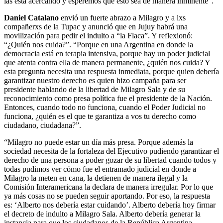
las está acercando y esperemos que esto sea de manera inminente”.
Daniel Catalano
envió un fuerte abrazo a Milagro y a lxs
compañerxs de la Tupac y anunció que en Jujuy habrá una
movilización para pedir el indulto a “la Flaca”. Y reflexionó:
“¿Quién nos cuida?”. “Porque en una Argentina en donde la
democracia está en terapia intensiva, porque hay un poder judicial
que atenta contra ella de manera permanente, ¿quién nos cuida? Y
esta pregunta necesita una respuesta inmediata, porque quien debería
garantizar nuestro derecho es quien hizo campaña para ser
presidente hablando de la libertad de Milagro Sala y de su
reconocimiento como presa política fue el presidente de la Nación.
Entonces, cuando todo no funciona, cuando el Poder Judicial no
funciona, ¿quién es el que te garantiza a vos tu derecho como
ciudadano, ciudadana?”.
“Milagro no puede estar un día más presa. Porque además la
sociedad necesita de la fortaleza del Ejecutivo pudiendo garantizar el
derecho de una persona a poder gozar de su libertad cuando todos y
todas pudimos ver cómo fue el entramado judicial en donde a
Milagro la meten en cana, la detienen de manera ilegal y la
Comisión Interamericana la declara de manera irregular. Por lo que
ya más cosas no se pueden seguir aportando. Por eso, la respuesta
es: ‘Alberto nos debería estar cuidando’. Alberto debería hoy firmar
el decreto de indulto a Milagro Sala. Alberto debería generar la
instancia para que los ciudadanos de la República Argentina