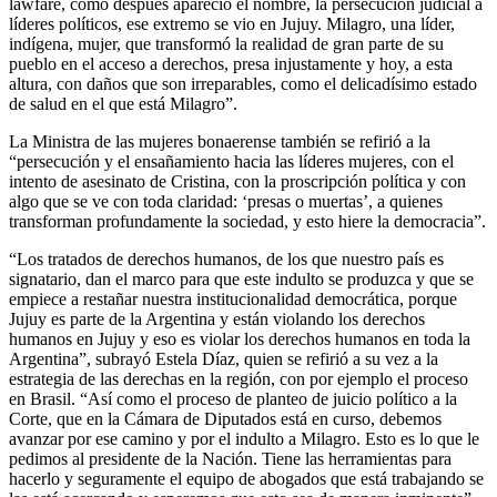
lawfare, como después apareció el nombre, la persecución judicial a
líderes políticos, ese extremo se vio en Jujuy. Milagro, una líder,
indígena, mujer, que transformó la realidad de gran parte de su
pueblo en el acceso a derechos, presa injustamente y hoy, a esta
altura, con daños que son irreparables, como el delicadísimo estado
de salud en el que está Milagro”.
La Ministra de las mujeres bonaerense también se refirió a la
“persecución y el ensañamiento hacia las líderes mujeres, con el
intento de asesinato de Cristina, con la proscripción política y con
algo que se ve con toda claridad: ‘presas o muertas’, a quienes
transforman profundamente la sociedad, y esto hiere la democracia”.
“Los tratados de derechos humanos, de los que nuestro país es
signatario, dan el marco para que este indulto se produzca y que se
empiece a restañar nuestra institucionalidad democrática, porque
Jujuy es parte de la Argentina y están violando los derechos
humanos en Jujuy y eso es violar los derechos humanos en toda la
Argentina”, subrayó Estela Díaz, quien se refirió a su vez a la
estrategia de las derechas en la región, con por ejemplo el proceso
en Brasil. “Así como el proceso de planteo de juicio político a la
Corte, que en la Cámara de Diputados está en curso, debemos
avanzar por ese camino y por el indulto a Milagro. Esto es lo que le
pedimos al presidente de la Nación. Tiene las herramientas para
hacerlo y seguramente el equipo de abogados que está trabajando se