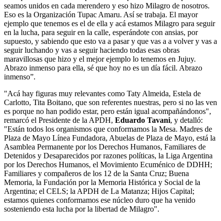
seamos unidos en cada merendero y eso hizo Milagro de nosotros.
Eso es la Organización Tupac Amaru. Así se trabaja. El mayor
ejemplo que tenemos es el de ella y acá estamos Milagro para seguir
en la lucha, para seguir en la calle, esperándote con ansias, por
supuesto, y sabiendo que esto va a pasar y que vas a a volver y vas a
seguir luchando y vas a seguir haciendo todas esas obras
maravillosas que hizo y el mejor ejemplo lo tenemos en Jujuy.
Abrazo inmenso para ella, sé que hoy no es un día fácil. Abrazo
inmenso”.
"Acá hay figuras muy relevantes como Taty Almeida, Estela de
Carlotto, Tita Boitano, que son referentes nuestras, pero si no las ven
es porque no han podido estar, pero están igual acompañándonos",
remarcó el Presidente de la APDH,
Eduardo Tavani
, y detalló:
"Están todos los organismos que conformamos la Mesa. Madres de
Plaza de Mayo Línea Fundadora, Abuelas de Plaza de Mayo, está la
Asamblea Permanente por los Derechos Humanos, Familiares de
Detenidos y Desaparecidos por razones políticas, la Liga Argentina
por los Derechos Humanos, el Movimiento Ecuménico de DDHH;
Familiares y compañeros de los 12 de la Santa Cruz; Buena
Memoria, la Fundación por la Memoria Histórica y Social de la
Argentina; el CELS; la APDH de La Matanza; Hijos Capital;
estamos quienes conformamos ese núcleo duro que ha venido
sosteniendo esta lucha por la libertad de Milagro".