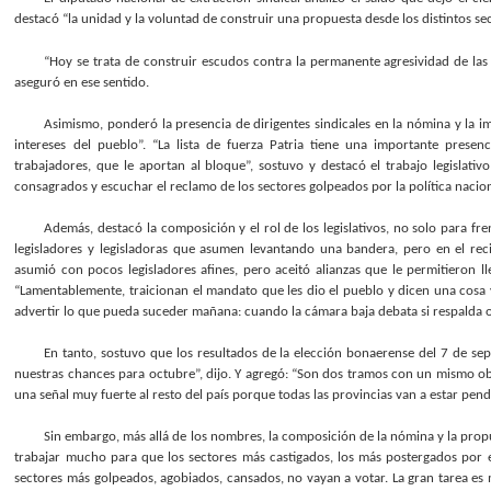
destacó “la unidad y la voluntad de construir una propuesta desde los distintos s
“Hoy se trata de construir escudos contra la permanente agresividad de las
aseguró en ese sentido.
Asimismo, ponderó la presencia de dirigentes sindicales en la nómina y la impor
intereses del pueblo”. “La lista de fuerza Patria tiene una importante prese
trabajadores, que le aportan al bloque”, sostuvo y destacó el trabajo legislati
consagrados y escuchar el reclamo de los sectores golpeados por la política nacio
Además, destacó la composición y el rol de los legislativos, no solo para fren
legisladores y legisladoras que asumen levantando una bandera, pero en el rec
asumió con pocos legisladores afines, pero aceitó alianzas que le permitieron lle
“Lamentablemente, traicionan el mandato que les dio el pueblo y dicen una cosa 
advertir lo que pueda suceder mañana: cuando la cámara baja debata si respalda o 
En tanto, sostuvo que los resultados de la elección bonaerense del 7 de se
nuestras chances para octubre”, dijo. Y agregó: “Son dos tramos con un mismo obje
una señal muy fuerte al resto del país porque todas las provincias van a estar pen
Sin embargo, más allá de los nombres, la composición de la nómina y la propue
trabajar mucho para que los sectores más castigados, los más postergados por e
sectores más golpeados, agobiados, cansados, no vayan a votar. La gran tarea es m