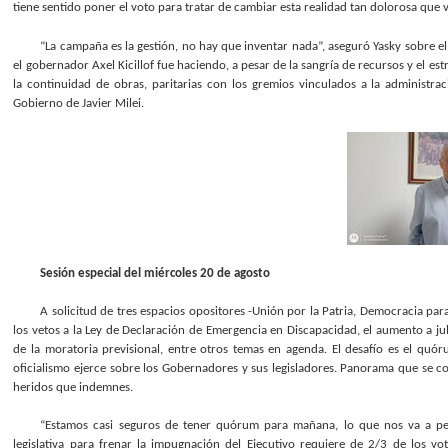
tiene sentido poner el voto para tratar de cambiar esta realidad tan dolorosa que v
“La campaña es la gestión, no hay que inventar nada”, aseguró Yasky sobre e
el gobernador Axel Kicillof fue haciendo, a pesar de la sangría de recursos y el e
la continuidad de obras, paritarias con los gremios vinculados a la administrac
Gobierno de Javier Milei.
Sesión especial del miércoles 20 de agosto
A solicitud de tres espacios opositores -Unión por la Patria, Democracia pa
los vetos a la Ley de Declaración de Emergencia en Discapacidad, el aumento a jub
de la moratoria previsional, entre otros temas en agenda. El desafío es el quóru
oficialismo ejerce sobre los Gobernadores y sus legisladores. Panorama que se co
heridos que indemnes.
“Estamos casi seguros de tener quórum para mañana, lo que nos va a perm
legislativa para frenar la impugnación del Ejecutivo requiere de 2/3 de los vo