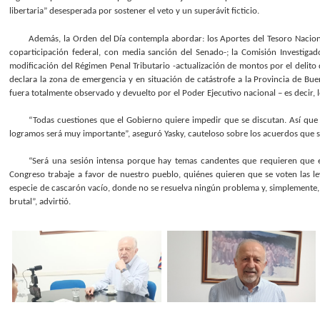
libertaria” desesperada por sostener el veto y un superávit ficticio.
Además, la Orden del Día contempla abordar: los Aportes del Tesoro Naciona
coparticipación federal, con media sanción del Senado-; la Comisión Investigad
modificación del Régimen Penal Tributario -actualización de montos por el delito de
declara la zona de emergencia y en situación de catástrofe a la Provincia de Bu
fuera totalmente observado y devuelto por el Poder Ejecutivo nacional – es decir, l
“Todas cuestiones que el Gobierno quiere impedir que se discutan. Así que 
logramos será muy importante”, aseguró Yasky, cauteloso sobre los acuerdos que se 
“Será una sesión intensa porque hay temas candentes que requieren que e
Congreso trabaje a favor de nuestro pueblo, quiénes quieren que se voten las l
especie de cascarón vacío, donde no se resuelva ningún problema y, simplemente, 
brutal”, advirtió.