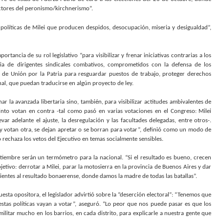
ectores del peronismo/kirchnerismo”.
 políticas de Milei que producen despidos, desocupación, miseria y desigualdad”,
tancia de su rol legislativo “para visibilizar y frenar iniciativas contrarias a los
ncia de dirigentes sindicales combativos, comprometidos con la defensa de los
vo de Unión por la Patria para resguardar puestos de trabajo, proteger derechos
nal, que puedan traducirse en algún proyecto de ley.
ar la avanzada libertaria sino, también, para visibilizar actitudes ambivalentes de
into votan en contra -tal como pasó en varias votaciones en el Congreso: Milei
var adelante el ajuste, la desregulación y las facultades delegadas, entre otros-.
y votan otra, se dejan apretar o se borran para votar”, definió como un modo de
rechaza los vetos del Ejecutivo en temas socialmente sensibles.
ptiembre serán un termómetro para la nacional. “Si el resultado es bueno, crecen
tivo: derrotar a Milei, parar la motosierra en la provincia de Buenos Aires y dar
dientes al resultado bonaerense, donde damos la madre de todas las batallas”.
sta opositora, el legislador advirtió sobre la “deserción electoral”: “Tenemos que
stas políticas vayan a votar”, aseguró. “Lo peor que nos puede pasar es que los
ilitar mucho en los barrios, en cada distrito, para explicarle a nuestra gente que