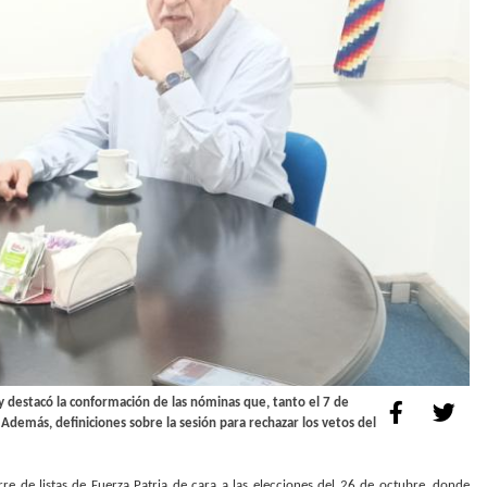
ky destacó la conformación de las nóminas que, tanto el 7 de
Además, definiciones sobre la sesión para rechazar los vetos del
erre de listas de Fuerza Patria de cara a las elecciones del 26 de octubre, donde