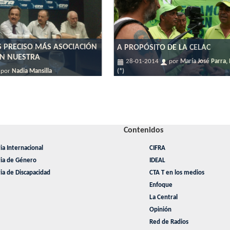
ES PRECISO MÁS ASOCIACIÓN
A PROPÓSITO DE LA CELAC
EN NUESTRA
28-01-2014
por
María José Parra,
por
Nadia Mansilla
(*)
Contenidos
ia Internacional
CIFRA
ria de Género
IDEAL
ia de Discapacidad
CTA T en los medios
Enfoque
La Central
Opinión
Red de Radios