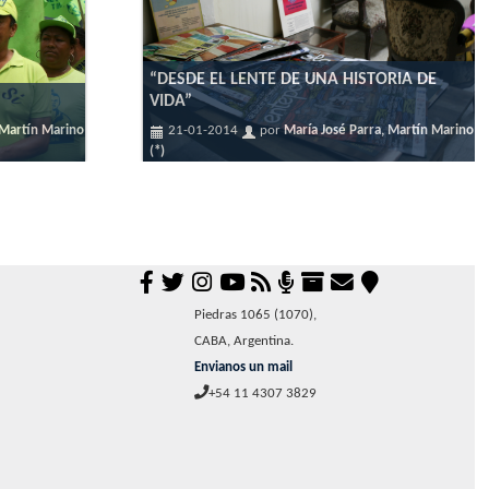
“DESDE EL LENTE DE UNA HISTORIA DE
VIDA”
 Martín Marino
21-01-2014
por
María José Parra, Martín Marino
(*)
Piedras 1065 (1070),
CABA, Argentina.
Envianos un mail
+54 11 4307 3829