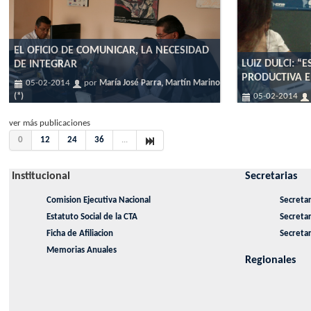
EL OFICIO DE COMUNICAR, LA NECESIDAD
LUIZ DULCI: “
DE INTEGRAR
PRODUCTIVA 
05-02-2014
por
María José Parra, Martín Marino
(*)
05-02-2014
ver más publicaciones
0
12
24
36
...
Institucional
Secretarias
Comision Ejecutiva Nacional
Secretar
Estatuto Social de la CTA
Secreta
Ficha de Afiliacion
Secretar
Memorias Anuales
Regionales