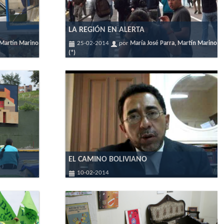
LA REGIÓN EN ALERTA
 Martín Marino
25-02-2014
por
María José Parra, Martín Marino
(*)
EL CAMINO BOLIVIANO
10-02-2014