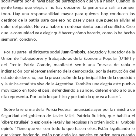
socialmente por el nivel bajo de participación que va a haber. Cuando la
gente tenga que elegir, si no hay opciones, la gente va a salir a romper
todo. Hay una responsabilidad mayor para quienes hoy conducen los
destinos de la patria para que eso no pase y para que puedan aliviar el
dolor del pueblo. No va a haber un ordenamiento para el conflicto. Creo
que la comunidad va a elegir qué hacer y cómo hacerlo, como lo ha hecho
siempre”, concluyó.
Por su parte, el dirigente social
Juan Grabois
, abogado y fundador de la
Unión de Trabajadores y Trabajadoras de la Economía Popular (UTEP) y
del Frente Patria Grande, manifestó sentir una “mezcla de rabia e
indignación por el cercenamiento de la democracia, por la destrucción del
estado de derecho, por la proscripción de la principal líder de la oposición
y la única estadista viva de la Argentina. También una alegría este pueblo
movilizado en todo el país, defendiendo a su líder, defendiendo a lo que
ella representa. Por todo lo que hizo y por todo lo que va a hacer”.
Sobre la reforma de la Policía Federal, anunciada ayer por la ministra de
Seguridad del gobierno de Javier Milei, Patricia Bullrich, que habilita el
‘ciberpatrullaje’ o espionaje ilegal y las requisas sin orden judicial, Grabois
opinó: “Tiene que ver con todo lo que hacen ellos. Están legalizando lo
que vienen haciendo, están poniendo los papeles en orden para cuando