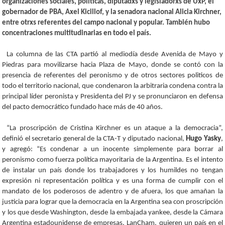
organizaciones sociales, políticas, diputadxs y legisladorxs de UxP, el
gobernador de PBA, Axel Kicillof, y la senadora nacional Alicia Kirchner,
entre otrxs referentes del campo nacional y popular. También hubo
concentraciones multitudinarias en todo el país.
La columna de las CTA partió al mediodía desde Avenida de Mayo y
Piedras para movilizarse hacia Plaza de Mayo, donde se contó con la
presencia de referentes del peronismo y de otros sectores politicos de
todo el territorio nacional, que condenaron la arbitraria condena contra la
principal líder peronista y Presidenta del PJ y se pronunciaron en defensa
del pacto democrático fundado hace más de 40 años.
“La proscripción de Cristina Kirchner es un ataque a la democracia”,
definió el secretario general de la CTA-T y diputado nacional,
Hugo Yasky
,
y agregó: “Es condenar a un inocente simplemente para borrar al
peronismo como fuerza política mayoritaria de la Argentina. Es el intento
de instalar un país donde los trabajadores y los humildes no tengan
expresión ni representación política y es una forma de cumplir con el
mandato de los poderosos de adentro y de afuera, los que amañan la
justicia para lograr que la democracia en la Argentina sea con proscripción
y los que desde Washington, desde la embajada yankee, desde la Cámara
Argentina estadounidense de empresas, LanCham, quieren un país en el