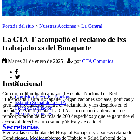
Portada del sitio
>
Nuestras Acciones
>
La Central
La CTA-T acompañó el reclamo de lxs
trabajadorxs del Bonaparte
Martes 21 de enero de 2025
,
por
CTA Comunica
Institucional
Con un multitudinario abrazo al Hospital Nacional en Red
Comision Ejecutiva Nacional
“Licenciada Laura Bonaparte”, organizaciones sociales, políticas y
Estatuto Social de la CTA
gremiales reclamaron contra el vaciamiento y los despidos en el
Ficha de Afiliacion
hospital de salud mental. La CTA-T acompañó la demanda de
Memorias Anuales
reincorporación de lxs más de 200 despedidxs y que se garantice el
acceso al derecho a una salud pública y de calidad.
Secretarias
Frente a las escalinatas del Hospital Bonaparte, la subsecretaria de
Condiciones, Medioambiente de Trabajo y Salud Laboral de la
Secretaria Internacional