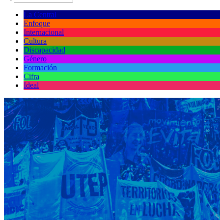
La Central
Enfoque
Internacional
Cultura
Discapacidad
Género
Formación
Cifra
Ideal