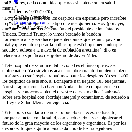
trabajadores, de la comunidad que necesita atención en salud
mental”.
Piedras 1065 (1070),
CABA, Argentina.
“Lo que está pasando con los despidos era esperable pero increíble
Envianos un mail
lo poco humano que es este tipo que nos gobierna. Hoy (por ayer,
+54 11 4307 3829
durante la ceremonia de asunción del presidente de los Estados
Unidos, Donald Trump) lo vimos besando la bandera
norteamericana y eso hace que entendamos que es un cipayismo
total y que era de esperar la política que está implementando que
sacude y golpea a la mayoría de población argentina”, dijo en
relación a las políticas del gobierno de Javier Milei.
“Este hospital de salud mental nacional es el único que existe,
emblemático. Ya estuvimos acá en octubre cuando también se hizo
un abrazo a este hospital y pudimos parar los despidos. Ya son 1400
los despidos de este año, al Bonaparte han llegado 183 telegramas.
Nuestra agrupación, La Germán Abdala, tiene compañeros en el
hospital y conocemos bien el desastre de esta medida”, subrayó
sobre este hospital con abordaje integral y comunitario, de acuerdo a
la Ley de Salud Mental en vigencia.
“Este abrazo solidario de nuestro pueblo es necesario hacerlo,
porque se meten con la salud, con la educación, y es hipotecar el
futuro de la gran mayoría de los argentinos y argentinas. Es por los
despidos, lo que significa para cada uno de los trabajadores