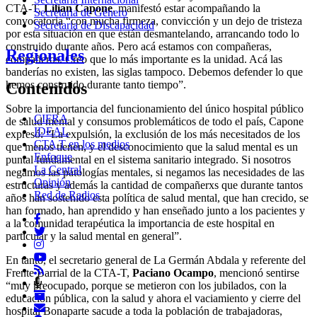
CTA-T,
Lilian Capone
, manifestó estar acompañando la
Secretaria de Género
convocatoria “con mucha firmeza, convicción y un dejo de tristeza
Secretaria de Discapacidad
por esta situación en que están desmantelando, arrancando todo lo
construido durante años. Pero acá estamos con compañeras,
Regionales
compañeros. Creo que lo más importante es la unidad. Acá las
banderías no existen, las siglas tampoco. Debemos defender lo que
hemos construido durante tanto tiempo”.
Contenidos
Sobre la importancia del funcionamiento del único hospital público
CIFRA
de salud mental y consumos problemáticos de todo el país, Capone
IDEAL
expresó: “La expulsión, la exclusión de los más necesitados de los
CTA T en los medios
que menos tienen, y el desconocimiento que la salud mental es un
Enfoque
puntal fundamental en el sistema sanitario integrado. Si nosotros
La Central
negamos las patologías mentales, si negamos las necesidades de las
Opinión
estructuras y además la cantidad de compañerxs que durante tantos
Red de Radios
años han sostenido esta política de salud mental, que han crecido, se
han formado, han aprendido y han enseñado junto a los pacientes y
a la comunidad terapéutica la importancia de este hospital en
particular y la salud mental en general”.
En tanto, el secretario general de La Germán Abdala y referente del
Frente Barrial de la CTA-T,
Paciano Ocampo
, mencionó sentirse
“muy preocupado, porque se metieron con los jubilados, con la
educación pública, con la salud y ahora el vaciamiento y cierre del
hospital Bonaparte sacude a toda la población de trabajadoras,