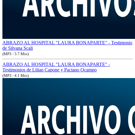
ABRAZO AL HOSPITAL "LAURA BONAPARTE" - Testimonio
de Silvana Scali
(MP3 - 5.7 Mio)
ABRAZO AL HOSPITAL "LAURA BONAPARTE" -
Testimonios de Lilian Capone y Paciano Ocampo
(MP3 - 4.1 Mio)