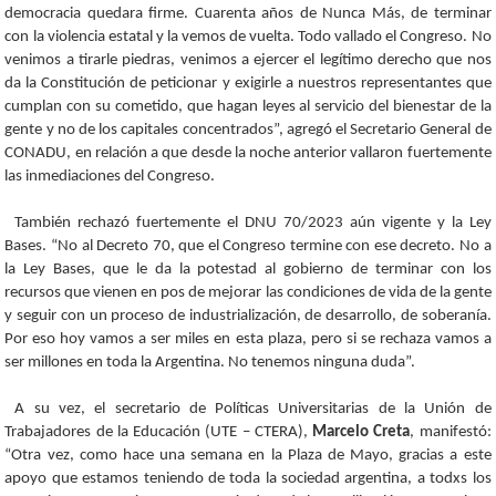
democracia quedara firme. Cuarenta años de Nunca Más, de terminar
con la violencia estatal y la vemos de vuelta. Todo vallado el Congreso. No
venimos a tirarle piedras, venimos a ejercer el legítimo derecho que nos
da la Constitución de peticionar y exigirle a nuestros representantes que
cumplan con su cometido, que hagan leyes al servicio del bienestar de la
gente y no de los capitales concentrados”, agregó el Secretario General de
CONADU, en relación a que desde la noche anterior vallaron fuertemente
las inmediaciones del Congreso.
También rechazó fuertemente el DNU 70/2023 aún vigente y la Ley
Bases. “No al Decreto 70, que el Congreso termine con ese decreto. No a
la Ley Bases, que le da la potestad al gobierno de terminar con los
recursos que vienen en pos de mejorar las condiciones de vida de la gente
y seguir con un proceso de industrialización, de desarrollo, de soberanía.
Por eso hoy vamos a ser miles en esta plaza, pero si se rechaza vamos a
ser millones en toda la Argentina. No tenemos ninguna duda”.
A su vez, el secretario de Políticas Universitarias de la Unión de
Trabajadores de la Educación (UTE – CTERA),
Marcelo Creta
, manifestó:
“Otra vez, como hace una semana en la Plaza de Mayo, gracias a este
apoyo que estamos teniendo de toda la sociedad argentina, a todxs los