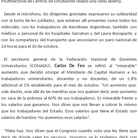
Multisectorial de Centros de Estudiantes realizó una radio abierta.
Desde el micrófono, lxs dirigentes gremiales expresaron su solidaridad
con la lucha de lxs jubiladxs, que estaban allí presentes como todos los
miércoles; con lxs trabajadorxs de Aerolíneas Argentinas; también con
médicxs y personal de los hospitales Garrahan y del Laura Bonaparte, y
con lxs compañerxs del transporte que anunciaron un paro nacional de
24 horas para el 30 de octubre.
El secretario general de la Federación Nacional de Docentes
Universitarios (CONADU),
Carlos De Feo
se refirió al “miserable”
aumento que decidió otorgar el Ministerio de Capital Humano a lxs
trabajadorxs universitarixs, docentes y no docentes, de un 5,8%
adicional al 1% establecido para el mes de octubre. “Un aumento que,
vale decirlo, más allá de las mentiras que nos quieren decir, este aumento
no saca de la pobreza al 60% de sus trabajadorxs. Es miserable frente a
los salarios que ganamos. Nos dicen que nos llevan a cobrar lo mismo
que los trabajadores del Estado. Esos salarios que tiene el Estado son
salarios de hambre. No queremos esos salarios”.
“Plata hay. Nos dicen que el Congreso cuando vota una ley tiene que
decir de dónde salen los recursos. Nosotros se lo podemos decir con