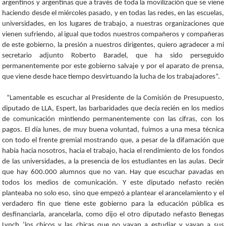
argentinos y argentinas que a través de toda la movilización que se viene
haciendo desde el miércoles pasado, y en todas las redes, en las escuelas,
universidades, en los lugares de trabajo, a nuestras organizaciones que
vienen sufriendo, al igual que todos nuestros compañeros y compañeras
de este gobierno, la presión a nuestros dirigentes, quiero agradecer a mi
secretario adjunto Roberto Baradel, que ha sido perseguido
permanentemente por este gobierno salvaje y por el aparato de prensa,
que viene desde hace tiempo desvirtuando la lucha de los trabajadores”.
“Lamentable es escuchar al Presidente de la Comisión de Presupuesto,
diputado de LLA, Espert, las barbaridades que decía recién en los medios
de comunicación mintiendo permanentemente con las cifras, con los
pagos. El día lunes, de muy buena voluntad, fuimos a una mesa técnica
con todo el frente gremial mostrando que, a pesar de la difamación que
había hacia nosotros, hacia el trabajo, hacia el rendimiento de los fondos
de las universidades, a la presencia de los estudiantes en las aulas. Decir
que hay 600.000 alumnos que no van. Hay que escuchar pavadas en
todos los medios de comunicación. Y este diputado nefasto recién
planteaba no solo eso, sino que empezó a plantear el arancelamiento y el
verdadero fin que tiene este gobierno para la educación pública es
desfinanciarla, arancelarla, como dijo el otro diputado nefasto Benegas
Lynch ‘los chicos y las chicas que no vayan a estudiar y vayan a sus