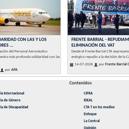
DARIDAD CON LAS Y LOS
FRENTE BARRIAL - REPUDIA
ES ...
ELIMINACIÓN DEL VAT
ación del Personal Aeronáutico
Desde el Frente Barrial CTA expresam
estra más profunda solidaridad con las
enérgico repudio a la decisión de la C
14-07-2026
por
Frente Barrial 
por
APA
Contenidos
ia Internacional
CIFRA
ria de Género
IDEAL
ia de Discapacidad
CTA T en los medios
Enfoque
La Central
Opinión