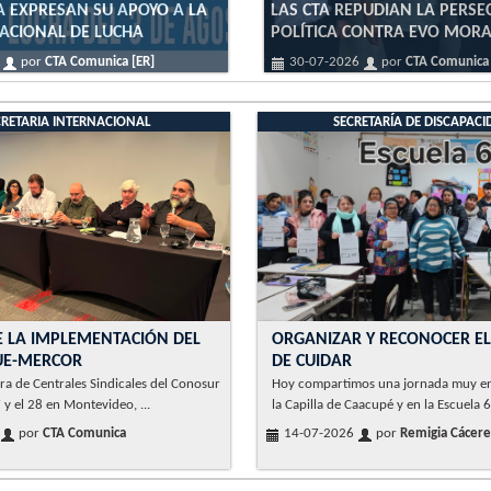
A EXPRESAN SU APOYO A LA
LAS CTA REPUDIAN LA PERSE
ACIONAL DE LUCHA
POLÍTICA CONTRA EVO MORA
6
por
CTA Comunica [ER]
30-07-2026
por
CTA Comunica 
CRETARIA INTERNACIONAL
SECRETARÍA DE DISCAPAC
E LA IMPLEMENTACIÓN DEL
ORGANIZAR Y RECONOCER EL
UE-MERCOR
DE CUIDAR
a de Centrales Sindicales del Conosur
Hoy compartimos una jornada muy e
 y el 28 en Montevideo, ...
la Capilla de Caacupé y en la Escuela 6
por
CTA Comunica
14-07-2026
por
Remigia Cáceres