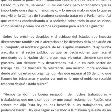
que no vamos a poder tener estabilidad laboral, se viene una reforma del
Estado muy brutal, se vienen 50 mil despidos, pero entendemos que es
importante que salga lo menos malo, y lo menos malo es que lo que se
resolvió en la Cámara de Senadores se pueda tratar en el Parlamento. Así
que estamos concientizando a la sociedad sobre todo lo que se viene,
cómo se viene y cómo nos vamos a organizar para la etapa siguiente”.
Sobre los próximos despidos y el achique del Estado, que impacta
directamente también en la afectación de los derechos de la población en
su conjunto, el secretario general de ATE Capital, manifestó: “Hay mucha
angustia en el sector público porque las declaraciones que hace el
presidente de la Nación siempre son muy violentas, siempre son muy
groseras, son siempre muy desacertadas, así que en cada sector de
trabajo hay una trinchera de resistencia, una incertidumbre enorme y
desde ahí nos estamos organizando. Hay que esperar al 30 de junio que
lleguen los telegramas y poder ver qué es lo que el gobierno resolvió
respecto de qué Estado quiere”.
“Hemos tenido muy buena recepción, de muchos trabajadores y
trabajadoras que nos dicen que hay que seguir reclamando. Recién, una
señora me dijo ‘esta ley no nos beneficia a los trabajadores, qué
podemos hacer’. Hay que seguir explicando a la mayoría que esta ley no