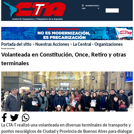
INICIO
INSTITUCIONAL
MEMORIAS
MENU
ANUALES
Portada del sitio
>
Nuestras Acciones
>
La Central - Organizaciones
Rechazo a la Ley Bases
Volanteada en Constitución, Once, Retiro y otras
terminales
La CTA-T realizó una volanteada en diversas terminales de transporte y
puntos neurálgicos de Ciudad y Provincia de Buenos Aires para dialogar