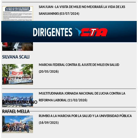
SAN JUAN - LA VISITA DE MILEI NO MEJORARÁ LA VIDA DE LXS
SANJUANINXS
(03/07/2024)
HUGO YASKY - HOY HAY MÁS INDIGENCIA EN LA ARGENTINA DE LA
QUE HUBO EN PLENA PANDEMIA
(28/06/2024)
SILVANA SCALI
MARCHA FEDERAL CONTRA EL AJUSTE DE MILEI EN SALUD
(20/05/2026)
MULTITUDINARIA JORNADA NACIONAL DE LUCHA CONTRA LA
REFORMA LABORAL
(11/02/2026)
DANIEL CATALANO
RAFAEL MELLA
RUMBO A LA MARCHA POR LA SALUD Y LA UNIVERSIDAD PÚBLICA
(16/09/2025)