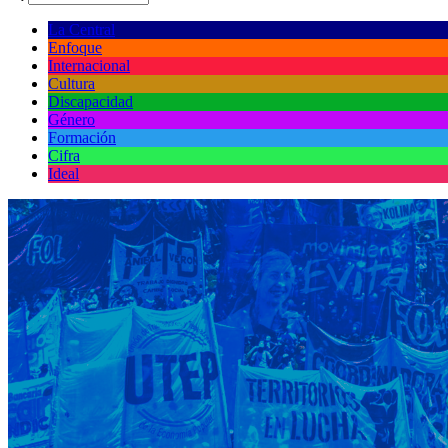
La Central
Enfoque
Internacional
Cultura
Discapacidad
Género
Formación
Cifra
Ideal