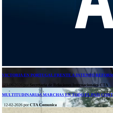
VICTORIA EN PORTUGAL FRENTE A INTENTO REFOR
23-06-2026
por
Secretaría de Relaciones Internacionales CTA
MULTITUDINARIAS MARCHAS EN TODO EL PAÍS CON
12-02-2026
por
CTA Comunica