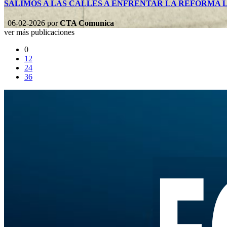
SALIMOS A LAS CALLES A ENFRENTAR LA REFORMA 
06-02-2026
por
CTA Comunica
ver más publicaciones
0
12
24
36