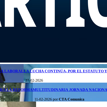
MA LABORAL
LA LUCHA CONTINÚA, POR EL ESTATUTO 
27-02-2026
TRA LA REFORMA
MULTITUDINARIA JORNADA NACIONA
11-02-2026
por
CTA Comunica