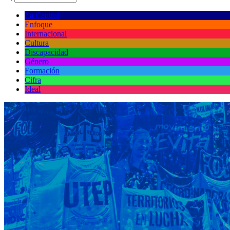
La Central
Enfoque
Internacional
Cultura
Discapacidad
Género
Formación
Cifra
Ideal