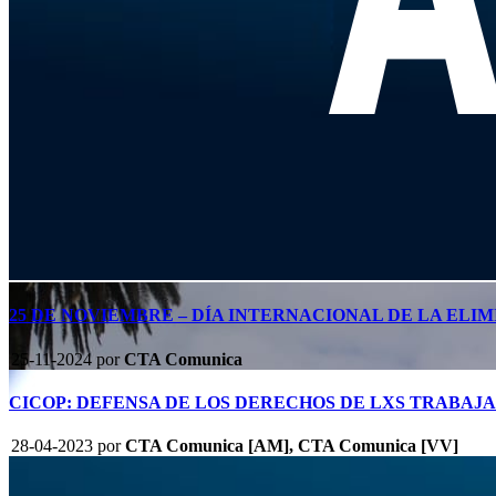
25 DE NOVIEMBRE – DÍA INTERNACIONAL DE LA ELIM
25-11-2024
por
CTA Comunica
CICOP: DEFENSA DE LOS DERECHOS DE LXS TRABAJ
28-04-2023
por
CTA Comunica [AM], CTA Comunica [VV]