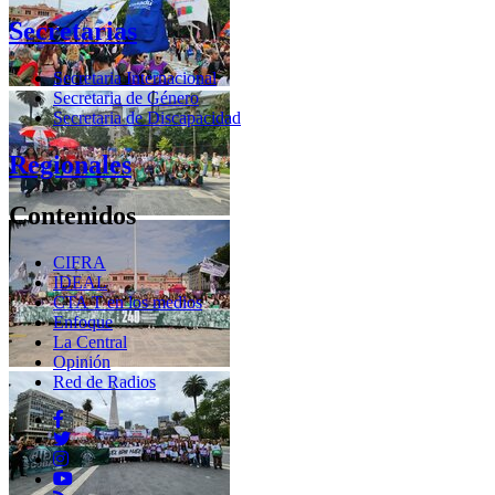
Secretarias
Secretaria Internacional
Secretaria de Género
Secretaria de Discapacidad
Regionales
Contenidos
CIFRA
IDEAL
CTA T en los medios
Enfoque
La Central
Opinión
Red de Radios