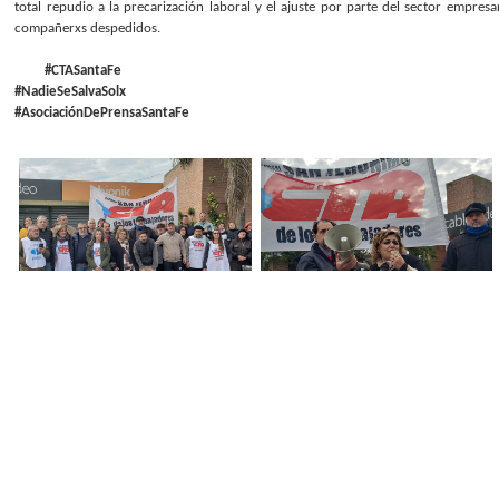
total repudio a la precarización laboral y el ajuste por parte del sector empresa
compañerxs despedidos.
#CTASantaFe
#NadieSeSalvaSolx
#AsociaciónDePrensaSantaFe