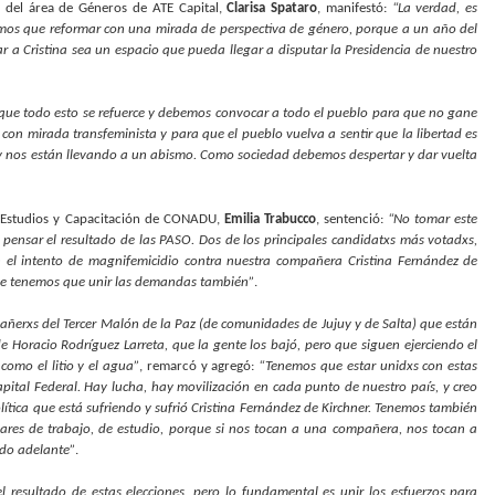
e del área de Géneros de ATE Capital,
Clarisa Spataro
, manifestó:
“La verdad, es
enemos que reformar con una mirada de perspectiva de género, porque a un año del
r a Cristina sea un espacio que pueda llegar a disputar la Presidencia de nuestro
que todo esto se refuerce y debemos convocar a todo el pueblo para que no gane
 con mirada transfeminista y para que el pueblo vuelva a sentir que la libertad es
 y nos están llevando a un abismo. Como sociedad debemos despertar y dar vuelta
de Estudios y Capacitación de CONADU,
Emilia Trabucco
, sentenció:
“No tomar este
ensar el resultado de las PASO. Dos de los principales candidatxs más votadxs,
con el intento de magnifemicidio contra nuestra compañera Cristina Fernández de
 que tenemos que unir las demandas también”
.
añerxs del Tercer Malón de la Paz (de comunidades de Jujuy y de Salta) que están
e Horacio Rodríguez Larreta, que la gente los bajó, pero que siguen ejerciendo el
 como el litio y el agua”
, remarcó y agregó:
“Tenemos que estar unidxs con estas
ital Federal. Hay lucha, hay movilización en cada punto de nuestro país, y creo
olítica que está sufriendo y sufrió Cristina Fernández de Kirchner. Tenemos también
ares de trabajo, de estudio, porque si nos tocan a una compañera, nos tocan a
ndo adelante”
.
resultado de estas elecciones, pero lo fundamental es unir los esfuerzos para