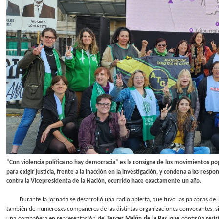
“Con violencia política no hay democracia” es la consigna de los movimientos po
para exigir justicia, frente a la inacción en la investigación, y condena a lxs res
contra la Vicepresidenta de la Nación, ocurrido hace exactamente un año.
Durante la jornada se desarrolló una radio abierta, que tuvo las palabras de 
también de numerosxs compañeres de las distintas organizaciones convocantes, sin
una compañera en representación del
Tercer Malón de la Paz
, que continúa resis