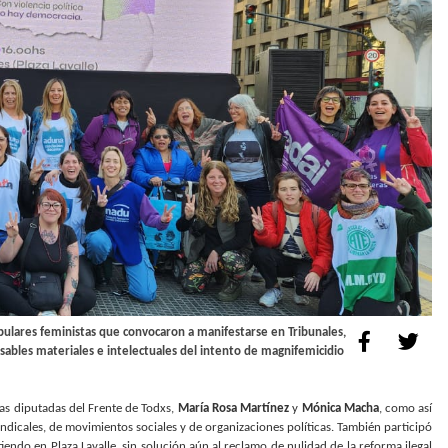
pulares feministas que convocaron a manifestarse en Tribunales,
ponsables materiales e intelectuales del intento de magnifemicidio
las diputadas del Frente de Todxs,
María Rosa Martínez
y
Mónica Macha
, como así
dicales, de movimientos sociales y de organizaciones políticas. También participó
tiendo en Plaza Lavalle, sin solución aún al reclamo de nulidad de la reforma ilegal