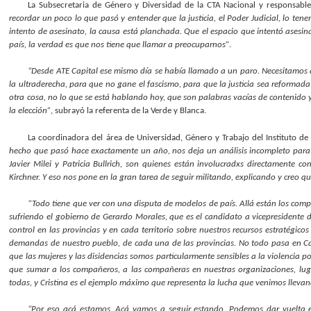
La Subsecretaria de Género y Diversidad de la CTA Nacional y responsabl
recordar un poco lo que pasó y entender que la justicia, el Poder Judicial, lo t
intento de asesinato, la causa está planchada. Que el espacio que intentó asesina
país, la verdad es que nos tiene que llamar a preocuparnos”
.
“Desde ATE Capital ese mismo día se había llamado a un paro. Necesitamos 
la ultraderecha, para que no gane el fascismo, para que la justicia sea reformada
otra cosa, no lo que se está hablando hoy, que son palabras vacías de contenido
la elección”
, subrayó la referenta de la Verde y Blanca.
La coordinadora del área de Universidad, Género y Trabajo del Instituto 
hecho que pasó hace exactamente un año, nos deja un análisis incompleto para p
Javier Milei y Patricia Bullrich, son quienes están involucradxs directamente 
Kirchner. Y eso nos pone en la gran tarea de seguir militando, explicando y creo
“Todo tiene que ver con una disputa de modelos de país. Allá están los comp
sufriendo el gobierno de Gerardo Morales, que es el candidato a vicepresidente d
control en las provincias y en cada territorio sobre nuestros recursos estratégicos
demandas de nuestro pueblo, de cada una de las provincias. No todo pasa en Cap
que las mujeres y las disidencias somos particularmente sensibles a la violencia p
que sumar a los compañeros, a las compañeras en nuestras organizaciones, lug
todas, y Cristina es el ejemplo máximo que representa la lucha que venimos lleva
“Por eso acá estamos. Acá vamos a seguir estando. Podemos dar vuelta el 