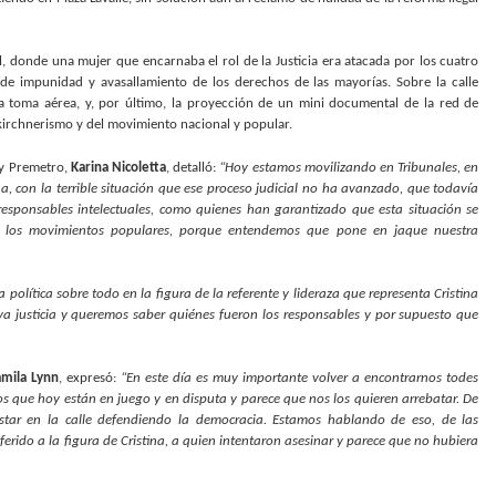
al, donde una mujer que encarnaba el rol de la Justicia era atacada por los cuatro
de impunidad y avasallamiento de los derechos de las mayorías. Sobre la calle
na toma aérea, y, por último, la proyección de un mini documental de la red de
 kirchnerismo y del movimiento nacional y popular.
 y Premetro,
Karina Nicoletta
, detalló:
“Hoy estamos movilizando en Tribunales, en
na, con la terrible situación que ese proceso judicial no ha avanzado, que todavía
responsables intelectuales, como quienes han garantizado que esta situación se
de los movimientos populares, porque entendemos que pone en jaque nuestra
política sobre todo en la figura de la referente y lideraza que representa Cristina
a justicia y queremos saber quiénes fueron los responsables y por supuesto que
mila Lynn
, expresó:
“En este día es muy importante volver a encontrarnos todes
os que hoy están en juego y en disputa y parece que nos los quieren arrebatar. De
tar en la calle defendiendo la democracia. Estamos hablando de eso, de las
ferido a la figura de Cristina, a quien intentaron asesinar y parece que no hubiera