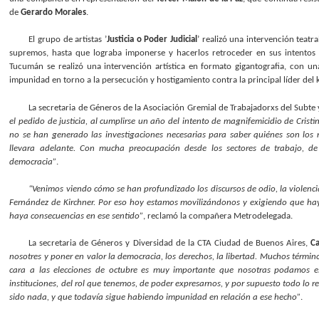
de
Gerardo Morales
.
El grupo de artistas ’
Justicia o Poder Judicial
’ realizó una intervención teatr
supremos, hasta que lograba imponerse y hacerlos retroceder en sus intentos 
Tucumán se realizó una intervención artística en formato gigantografia, con u
impunidad en torno a la persecución y hostigamiento contra la principal líder del
La secretaria de Géneros de la Asociación Gremial de Trabajadorxs del Subte
el pedido de justicia, al cumplirse un año del intento de magnifemicidio de Cristi
no se han generado las investigaciones necesarias para saber quiénes son los 
llevara adelante. Con mucha preocupación desde los sectores de trabajo, 
democracia”
.
“Venimos viendo cómo se han profundizado los discursos de odio, la violencia 
Fernández de Kirchner. Por eso hoy estamos movilizándonos y exigiendo que hay
haya consecuencias en ese sentido”
, reclamó la compañera Metrodelegada.
La secretaria de Géneros y Diversidad de la CTA Ciudad de Buenos Aires,
Ca
nosotres y poner en valor la democracia, los derechos, la libertad. Muchos términ
cara a las elecciones de octubre es muy importante que nosotras podamos es
instituciones, del rol que tenemos, de poder expresarnos, y por supuesto todo lo re
sido nada, y que todavía sigue habiendo impunidad en relación a ese hecho”
.