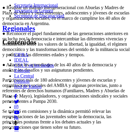
Secretaria Internacional
● Realizar un diálogo intergeneracional con Abuelas y Madres de
Secretaria de Género
Plaza de Mayo y otres referentes, adolescentes y jóvenes de escuelas
Secretaria de Discapacidad
y organizaciones sociales, en el marco de cumplirse los 40 años de
democracia en Argentina.
Regionales
● Reconocer el papel fundamental de las generaciones anteriores en
su lucha por la democracia e intercambiar las diferentes vivencias y
Contenidos
sentimientos sobre los valores de la libertad, la igualdad, el régimen
democrático y las transformaciones del sentido de la militancia social
CIFRA
y política en las diferentes edades y tiempos.
IDEAL
● Afianzar los aprendizajes de los 40 años de la democracia y
CTA T en los medios
analizar los desafíos y sus asignaturas pendientes.
Enfoque
La Central
Participaron más de 180 adolescentes y jóvenes de escuelas y
Opinión
organizaciones sociales del AMBA y algunas provincias, junto a
Red de Radios
referentes de derechos humanos (Familiares, Madres y Abuelas de
Plaza de Mayo), legisladores, y organizaciones sindicales y sociales
pertenecientes a Pampa 2030.
Se trabajó en comisiones y la dinámica permitió relevar las
representaciones de las juventudes sobre la democracia, las
principales posturas frente a los debates actuales y las
preocupaciones que tienen sobre su futuro.