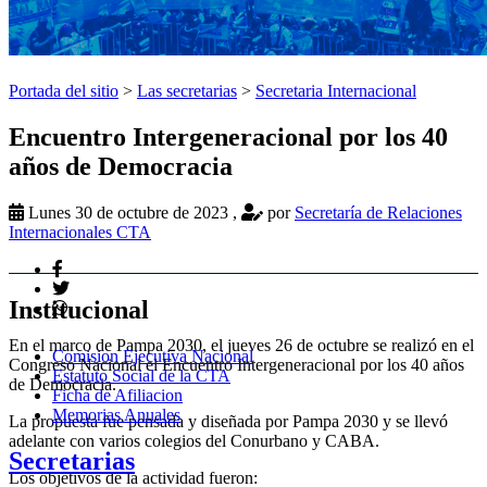
Portada del sitio
>
Las secretarias
>
Secretaria Internacional
Encuentro Intergeneracional por los 40
años de Democracia
Lunes 30 de octubre de 2023
,
por
Secretaría de Relaciones
Internacionales CTA
Institucional
En el marco de Pampa 2030, el jueves 26 de octubre se realizó en el
Comision Ejecutiva Nacional
Congreso Nacional el Encuentro Intergeneracional por los 40 años
Estatuto Social de la CTA
de Democracia.
Ficha de Afiliacion
Memorias Anuales
La propuesta fue pensada y diseñada por Pampa 2030 y se llevó
adelante con varios colegios del Conurbano y CABA.
Secretarias
Los objetivos de la actividad fueron: