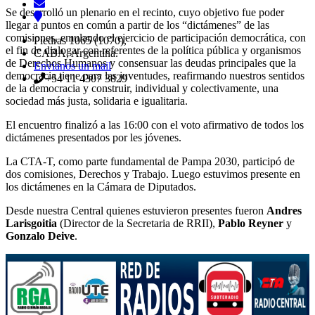
Se desarrolló un plenario en el recinto, cuyo objetivo fue poder
llegar a puntos en común a partir de los “dictámenes” de las
comisiones, emulando el ejercicio de participación democrática, con
Piedras 1065 (1070),
el fin de dialogar con referentes de la política pública y organismos
CABA, Argentina.
de Derechos Humanos y consensuar las deudas principales que la
Envianos un mail
democracia tiene para las juventudes, reafirmando nuestros sentidos
+54 11 4307 3829
de la democracia y construir, individual y colectivamente, una
sociedad más justa, solidaria e igualitaria.
El encuentro finalizó a las 16:00 con el voto afirmativo de todos los
dictámenes presentados por les jóvenes.
La CTA-T, como parte fundamental de Pampa 2030, participó de
dos comisiones, Derechos y Trabajo. Luego estuvimos presente en
los dictámenes en la Cámara de Diputados.
Desde nuestra Central quienes estuvieron presentes fueron
Andres
Larisgoitia
(Director de la Secretaria de RRII),
Pablo Reyner
y
Gonzalo Deive
.