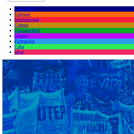
La Central
Enfoque
Internacional
Cultura
Discapacidad
Género
Formación
Cifra
Ideal