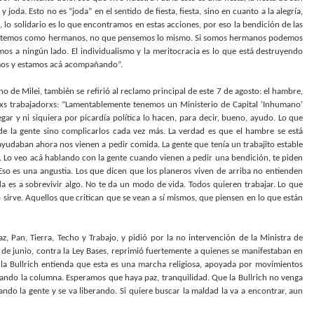
joda. Esto no es “joda” en el sentido de fiesta, fiesta, sino en cuanto a la alegría,
o solidario es lo que encontramos en estas acciones, por eso la bendición de las
mportemos como hermanos, no que pensemos lo mismo. Si somos hermanos podemos
mos a ningún lado. El individualismo y la meritocracia es lo que está destruyendo
gamos y estamos acá acompañando”.
o de Milei, también se refirió al reclamo principal de este 7 de agosto: el hambre,
y lxs trabajadorxs: “Lamentablemente tenemos un Ministerio de Capital ‘Inhumano’
gar y ni siquiera por picardía política lo hacen, para decir, bueno, ayudo. Lo que
 de la gente sino complicarlos cada vez más. La verdad es que el hambre se está
ayudaban ahora nos vienen a pedir comida. La gente que tenía un trabajito estable
. Lo veo acá hablando con la gente cuando vienen a pedir una bendición, te piden
so es una angustia. Los que dicen que los planeros viven de arriba no entienden
 es a sobrevivir algo. No te da un modo de vida. Todos quieren trabajar. Lo que
 sirve. Aquellos que critican que se vean a sí mismos, que piensen en lo que están
z, Pan, Tierra, Techo y Trabajo, y pidió por la no intervención de la Ministra de
2 de junio, contra la Ley Bases, reprimió fuertemente a quienes se manifestaban en
 la Bullrich entienda que esta es una marcha religiosa, apoyada por movimientos
erando la columna. Esperamos que haya paz, tranquilidad. Que la Bullrich no venga
ando la gente y se va liberando. Si quiere buscar la maldad la va a encontrar, aun