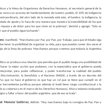
líticos y la Mesa de Organismos de Derechos Humanos, el secretario general de la
omo nunca un proceso de hambreamiento de nuestro pueblo. El 20% de indigencia
xtraordinaria, del otro lado de la moneda está esto, el hambre, la indigencia, la
spiadada de ajuste y lo hace de una manera que muestra la insensibilidad de los que
 riqueza y de dolor para los que viven en la pobreza”, deninió y agregó: “Esto es
r que el pueblo sigue luchando”.
ano
, manifestó: “Marchamos por Paz, por Pan, por Trabajo, para que el Estado siga
edan tener la posibilidad de organizar su vida, para que puedan comer dos veces al
bajo de la línea de pobreza. Marchamos porque creemos que todavía la Argentina
ítico se produce una relación que permita que el pueblo tenga una posibilidad de
 hacer la mejor acción que podamos, con la expectativa que el gobierno pueda
erpretar, para poder reflexionar, y poder transformar la realidad del pueblo
la Discriminación, la Xenofobia y el Racismo (INADI), a través de un decreto del
 “Lo que no hace el gobierno es que hay un rol que se tiene que cumplir en el
 herramientas jurídicas porque además el Inadi tiene rango constitucional y la
 toda su cobertura en el marco de los Derechos Humanos. Ahora estamos evaluando
igno y fallar a favor del pueblo argentino, que de eso se trata”.
sé ‘Monona’ Gutiérrez
, definió: “Hoy marchamos bajo la consigna de Paz, Pan y