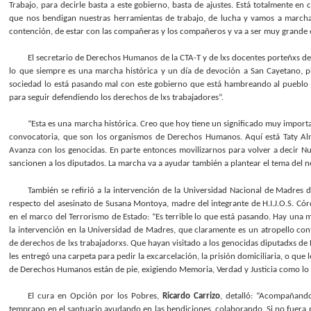
Trabajo, para decirle basta a este gobierno, basta de ajustes. Está totalmente en
que nos bendigan nuestras herramientas de trabajo, de lucha y vamos a march
contención, de estar con las compañeras y los compañeros y va a ser muy grande 
El secretario de Derechos Humanos de la CTA-T y de lxs docentes porteñxs d
lo que siempre es una marcha histórica y un día de devoción a San Cayetano, p
sociedad lo está pasando mal con este gobierno que está hambreando al pueblo y
para seguir defendiendo los derechos de lxs trabajadores”.
“Esta es una marcha histórica. Creo que hoy tiene un significado muy importa
convocatoria, que son los organismos de Derechos Humanos. Aquí está Taty Alm
Avanza con los genocidas. En parte entonces movilizarnos para volver a decir Nu
sancionen a los diputados. La marcha va a ayudar también a plantear el tema del 
También se refirió a la intervención de la Universidad Nacional de Madres 
respecto del asesinato de Susana Montoya, madre del integrante de H.I.J.O.S. Cór
en el marco del Terrorismo de Estado: “Es terrible lo que está pasando. Hay una 
la intervención en la Universidad de Madres, que claramente es un atropello cont
de derechos de lxs trabajadorxs. Que hayan visitado a los genocidas diputadxs de 
les entregó una carpeta para pedir la excarcelación, la prisión domiciliaria, o qu
de Derechos Humanos están de pie, exigiendo Memoria, Verdad y Justicia como lo hi
El cura en Opción por los Pobres,
Ricardo Carrizo
, detalló: “Acompañand
temprano en el santuario ayudando en las bendiciones, colaborando. Si no fuera por