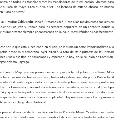
 contra de todas los trabajadores y las trabajadoras de la educación. Vinimos para
ar a Plaza de Mayo. Creo que va a ser una jornada de mucho abrazo, de mucha
en Plaza de Mayo”.
e UTE,
Matías Zalduendo
, señaló: “Estamos acá, junto a los movimientos sociales en
idiendo Paz, Pan y Trabajo para los sectores populares en un contexto donde la
 es importante siempre encontrarnos en la calle, movilizándonos pacíficamente,
nte por lo que está sucediendo en el país. Se le suma un actor importantísimo a la
eida desde muy temprano. Ayer circuló la foto de lxs diputadxs de la Libertad
nca Más a ese tipo de situaciones y esperar que hoy, en la reunión de Comisión,
negacionismo”, agregó.
de Plaza de Mayo y al no pronunciamiento por parte del gobierno de Javier Milei
doba, cuyo marido fue secuestrado, torturado y desaparecido por la Policía local
mirada totalmente negacionista por parte de este gobierno que tiene su punto con
ra una Universidad, violando la autonomía universitaria, violando cualquier tipo
LLA y ayer se haya podido acceder a una foto donde se los ve sonrientes, donde se
e les quiten las penas, habla de una complicidad. Hoy más que nunca los organismos
cieron a lo largo de su historia”.
o previo al avance de la movilización hacia Plaza de Mayo. Ya estuvimos desde
 el contexto doloroso que vive nuestra Patria esto es una fiesta, la fiesta de San