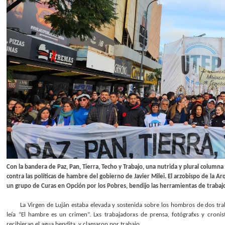
Con la bandera de Paz, Pan, Tierra, Techo y Trabajo, una nutrida y plural colum
contra las políticas de hambre del gobierno de Javier Milei. El arzobispo de la Ar
un grupo de Curas en Opción por los Pobres, bendijo las herramientas de trabajo
La Virgen de Luján estaba elevada y sostenida sobre los hombros de dos trabaj
leía “El hambre es un crimen”. Lxs trabajadorxs de prensa, fotógrafxs y croni
recibieran el agua bendita, y clamaron por trabajo.