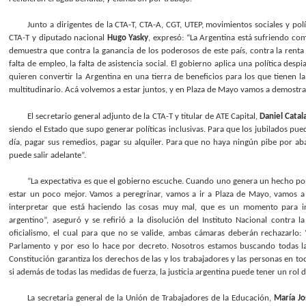
Junto a dirigentes de la CTA-T, CTA-A, CGT, UTEP, movimientos sociales y po
CTA-T y diputado nacional
Hugo Yasky
, expresó: “La Argentina está sufriendo c
demuestra que contra la ganancia de los poderosos de este país, contra la renta e
falta de empleo, la falta de asistencia social. El gobierno aplica una política de
quieren convertir la Argentina en una tierra de beneficios para los que tienen la
multitudinario. Acá volvemos a estar juntos, y en Plaza de Mayo vamos a demostra
El secretario general adjunto de la CTA-T y titular de ATE Capital,
Daniel Catal
siendo el Estado que supo generar políticas inclusivas. Para que los jubilados pu
día, pagar sus remedios, pagar su alquiler. Para que no haya ningún pibe por a
puede salir adelante”.
“La expectativa es que el gobierno escuche. Cuando uno genera un hecho pol
estar un poco mejor. Vamos a peregrinar, vamos a ir a Plaza de Mayo, vamos a
interpretar que está haciendo las cosas muy mal, que es un momento para int
argentino”, aseguró y se refirió a la disolución del Instituto Nacional contra 
oficialismo, el cual para que no se valide, ambas cámaras deberán rechazarlo:
Parlamento y por eso lo hace por decreto. Nosotros estamos buscando todas las
Constitución garantiza los derechos de las y los trabajadores y las personas en
si además de todas las medidas de fuerza, la justicia argentina puede tener un rol d
La secretaria general de la Unión de Trabajadores de la Educación,
María Jo