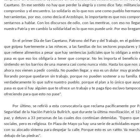
Cayetano. En ese sentido no hay que perder la alegría y como dice Taty: militancia y 
compromiso y el encuentro. Lo solidario es lo que nos une como pueblo hermano, l
herramientas, por eso, como decía el Arzobispo, lo importante es que nos co
sentarnos a hablar. Con los discursos de odio, con las mentiras, con eso no llega
nuestra Patria y en cambio la solidaridad es lo que nos puede unir. Por eso bre
En el primer Día de San Cayetano, Patrono del Pan y del Trabajo, en el gobiern
que golpea fuertemente a las niñeces, a las familias de los sectores populares 
que retiene alimentos a pesar que hay sentencias judiciales que lo obligan a entre
pasa es que eso los obligaría a tener que comprar. No les importa el beneficio
sintiendo en los barrios de una manera casi como nunca visto. Hasta los que nos 
ahora nos vienen a pedir comida. No pueden llegar, y eso es un dolor muy grande
llorando porque quedaron sin trabajo, porque no pueden sostener a su familia. E
verdaderamente lo que sufre nuestro pueblo, porque el plan a lo único que ayuda
pasa es que si hay alguien que te ofrece un trabajo y te paga tipo esclavo tampoco
ofreciendo para que esto no pase”.
Por último, se refirió a esta convocatoria que reclama pacíficamente por Pa
Seguridad de la Nación Patricia Bullrich, que durante la última movilización, el 1
paz, y detuvo a 33 personas de las cuales dos continúan detenidas. “Espero que
sociales, pero es religiosa. En Plaza de Mayo ya hay una serie de actividades esp
con su alocado sistema para despejar la calle. Porque esto es un ratito. Va march
debajo de las piedras”.