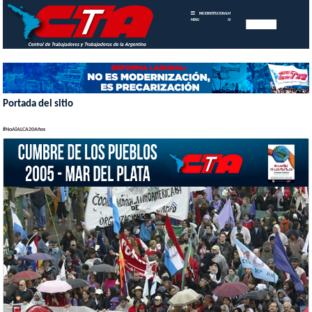
INICIO
INSTITUCIONAL
MEMORIAS
MENU
ANUALES
Portada del sitio
#NoAlALCA20Años